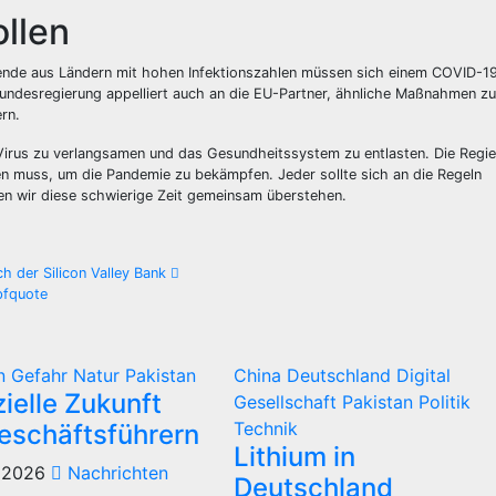
llen
sende aus Ländern mit hohen Infektionszahlen müssen sich einem COVID-1
Bundesregierung appelliert auch an die EU-Partner, ähnliche Maßnahmen z
rn.
irus zu verlangsamen und das Gesundheitssystem zu entlasten. Die Regi
ten muss, um die Pandemie zu bekämpfen. Jeder sollte sich an die Regeln
en wir diese schwierige Zeit gemeinsam überstehen.
h der Silicon Valley Bank
pfquote
in
Gefahr
Natur
Pakistan
China
Deutschland
Digital
ielle Zukunft
Gesellschaft
Pakistan
Politik
Technik
eschäftsführern
Lithium in
 2026
Nachrichten
Deutschland