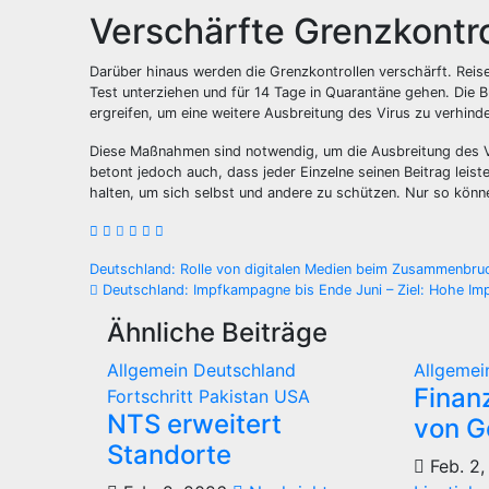
Verschärfte Grenzkontro
Darüber hinaus werden die Grenzkontrollen verschärft. Rei
Test unterziehen und für 14 Tage in Quarantäne gehen. Die 
ergreifen, um eine weitere Ausbreitung des Virus zu verhinde
Diese Maßnahmen sind notwendig, um die Ausbreitung des V
betont jedoch auch, dass jeder Einzelne seinen Beitrag leis
halten, um sich selbst und andere zu schützen. Nur so könn
Beitragsnavigation
Deutschland: Rolle von digitalen Medien beim Zusammenbruc
Deutschland: Impfkampagne bis Ende Juni – Ziel: Hohe Im
Ähnliche Beiträge
Allgemein
Deutschland
Allgeme
Finanz
Fortschritt
Pakistan
USA
NTS erweitert
von G
Standorte
Feb. 2,