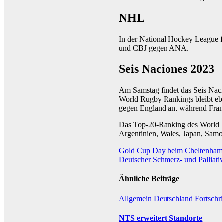
NHL
In der National Hockey League
und CBJ gegen ANA.
Seis Naciones 2023
Am Samstag findet das Seis Naci
World Rugby Rankings bleibt ebe
gegen England an, während Frank
Das Top-20-Ranking des World Ru
Argentinien, Wales, Japan, Samo
Beitragsnavigation
Gold Cup Day beim Cheltenham F
Deutscher Schmerz- und Palliat
Ähnliche Beiträge
Allgemein
Deutschland
Fortschr
NTS erweitert Standorte