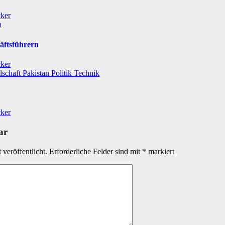
cker
n
äftsführern
cker
lschaft
Pakistan
Politik
Technik
cker
ar
veröffentlicht.
Erforderliche Felder sind mit
*
markiert