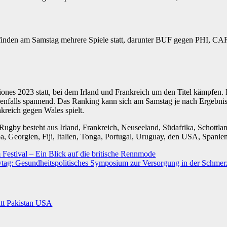
 finden am Samstag mehrere Spiele statt, darunter BUF gegen PHI,
ones 2023 statt, bei dem Irland und Frankreich um den Titel kämpfen.
nfalls spannend. Das Ranking kann sich am Samstag je nach Ergebnis de
reich gegen Wales spielt.
gby besteht aus Irland, Frankreich, Neuseeland, Südafrika, Schottlan
a, Georgien, Fiji, Italien, Tonga, Portugal, Uruguay, den USA, Spani
estival – Ein Blick auf die britische Rennmode
ivtag: Gesundheitspolitisches Symposium zur Versorgung in der Schme
itt
Pakistan
USA