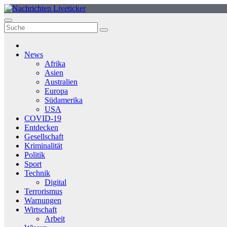
Zum
Inhalt
springen
News
Afrika
Asien
Australien
Europa
Südamerika
USA
COVID-19
Entdecken
Gesellschaft
Kriminalität
Politik
Sport
Technik
Digital
Terrorismus
Warnungen
Wirtschaft
Arbeit