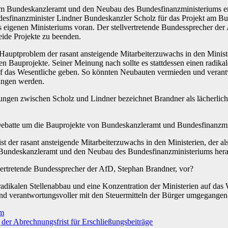
 Bundeskanzleramt und den Neubau des Bundesfinanzministeriums erh
sfinanzminister Lindner Bundeskanzler Scholz für das Projekt am Bunde
s eigenen Ministeriums voran. Der stellvertretende Bundessprecher der 
eide Projekte zu beenden.
Hauptproblem der rasant ansteigende Mitarbeiterzuwachs in den Minister
ten Bauprojekte. Seiner Meinung nach sollte es stattdessen einen radika
uf das Wesentliche geben. So könnten Neubauten vermieden und verant
angen werden.
ngen zwischen Scholz und Lindner bezeichnet Brandner als lächerlich, 
 Debatte um die Bauprojekte von Bundeskanzleramt und Bundesfinanzm
st der rasant ansteigende Mitarbeiterzuwachs in den Ministerien, der al
Bundeskanzleramt und den Neubau des Bundesfinanzministeriums her
vertretende Bundessprecher der AfD, Stephan Brandner, vor?
radikalen Stellenabbau und eine Konzentration der Ministerien auf das
d verantwortungsvoller mit den Steuermitteln der Bürger umgegangen
mm
 der Abrechnungsfrist für Erschließungsbeiträge