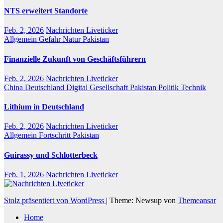
NTS erweitert Standorte
Feb. 2, 2026
Nachrichten Liveticker
Allgemein
Gefahr
Natur
Pakistan
Finanzielle Zukunft von Geschäftsführern
Feb. 2, 2026
Nachrichten Liveticker
China
Deutschland
Digital
Gesellschaft
Pakistan
Politik
Technik
Lithium in Deutschland
Feb. 2, 2026
Nachrichten Liveticker
Allgemein
Fortschritt
Pakistan
Guirassy und Schlotterbeck
Feb. 1, 2026
Nachrichten Liveticker
Stolz präsentiert von WordPress
|
Theme: Newsup von
Themeansar
Home