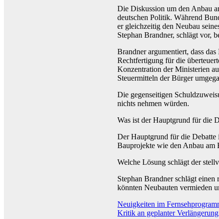
Die Diskussion um den Anbau am
deutschen Politik. Während Bunde
er gleichzeitig den Neubau seine
Stephan Brandner, schlägt vor, b
Brandner argumentiert, dass das 
Rechtfertigung für die überteuer
Konzentration der Ministerien a
Steuermitteln der Bürger umgeg
Die gegenseitigen Schuldzuweisu
nichts nehmen würden.
Was ist der Hauptgrund für die
Der Hauptgrund für die Debatte i
Bauprojekte wie den Anbau am 
Welche Lösung schlägt der stell
Stephan Brandner schlägt einen 
könnten Neubauten vermieden un
Beitragsnavigation
Neuigkeiten im Fernsehprogra
Kritik an geplanter Verlängerung