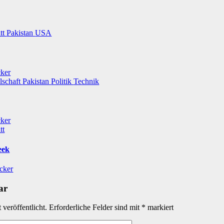
itt
Pakistan
USA
cker
lschaft
Pakistan
Politik
Technik
cker
tt
eek
icker
ar
veröffentlicht.
Erforderliche Felder sind mit
*
markiert