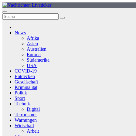
Zum
Inhalt
springen
News
Afrika
Asien
Australien
Europa
Südamerika
USA
COVID-19
Entdecken
Gesellschaft
Kriminalität
Politik
Sport
Technik
Digital
Terrorismus
Warnungen
Wirtschaft
Arbeit