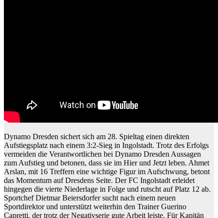
Dynamo Dresden sichert sich am 28. Spieltag einen direkten
Aufstiegsplatz nach einem 3:2-Sieg in Ingolstadt. Trotz des Erfolgs
vermeiden die Verantwortlichen bei Dynamo Dresden Aussagen
zum Aufstieg und betonen, dass sie im Hier und Jetzt leben. Ahmet
Arslan, mit 16 Treffern eine wichtige Figur im Aufschwung, betont
das Momentum auf Dresdens Seite. Der FC Ingolstadt erleidet
hingegen die vierte Niederlage in Folge und rutscht auf Platz 12 ab.
Sportchef Dietmar Beiersdorfer sucht nach einem neuen
Sportdirektor und unterstützt weiterhin den Trainer Guerino
Capretti, der trotz der Negativserie gute Arbeit leiste. Für Kapitän