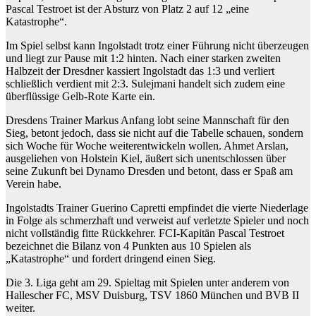
Pascal Testroet ist der Absturz von Platz 2 auf 12 „eine
Katastrophe“.
Im Spiel selbst kann Ingolstadt trotz einer Führung nicht überzeugen
und liegt zur Pause mit 1:2 hinten. Nach einer starken zweiten
Halbzeit der Dresdner kassiert Ingolstadt das 1:3 und verliert
schließlich verdient mit 2:3. Sulejmani handelt sich zudem eine
überflüssige Gelb-Rote Karte ein.
Dresdens Trainer Markus Anfang lobt seine Mannschaft für den
Sieg, betont jedoch, dass sie nicht auf die Tabelle schauen, sondern
sich Woche für Woche weiterentwickeln wollen. Ahmet Arslan,
ausgeliehen von Holstein Kiel, äußert sich unentschlossen über
seine Zukunft bei Dynamo Dresden und betont, dass er Spaß am
Verein habe.
Ingolstadts Trainer Guerino Capretti empfindet die vierte Niederlage
in Folge als schmerzhaft und verweist auf verletzte Spieler und noch
nicht vollständig fitte Rückkehrer. FCI-Kapitän Pascal Testroet
bezeichnet die Bilanz von 4 Punkten aus 10 Spielen als
„Katastrophe“ und fordert dringend einen Sieg.
Die 3. Liga geht am 29. Spieltag mit Spielen unter anderem von
Hallescher FC, MSV Duisburg, TSV 1860 München und BVB II
weiter.