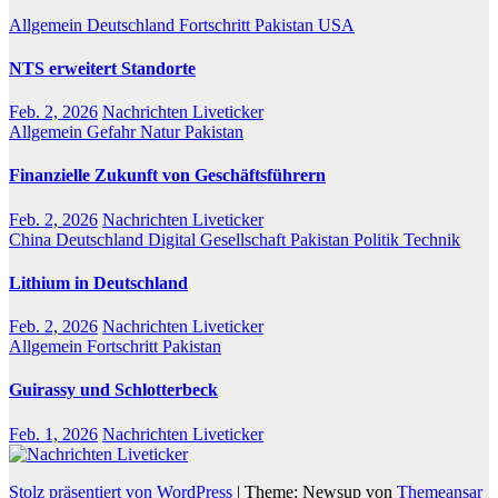
Allgemein
Deutschland
Fortschritt
Pakistan
USA
NTS erweitert Standorte
Feb. 2, 2026
Nachrichten Liveticker
Allgemein
Gefahr
Natur
Pakistan
Finanzielle Zukunft von Geschäftsführern
Feb. 2, 2026
Nachrichten Liveticker
China
Deutschland
Digital
Gesellschaft
Pakistan
Politik
Technik
Lithium in Deutschland
Feb. 2, 2026
Nachrichten Liveticker
Allgemein
Fortschritt
Pakistan
Guirassy und Schlotterbeck
Feb. 1, 2026
Nachrichten Liveticker
Stolz präsentiert von WordPress
|
Theme: Newsup von
Themeansar