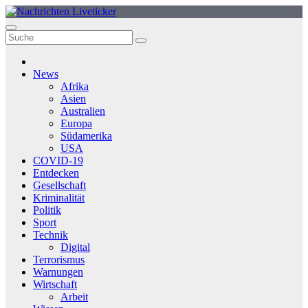
Zum
Inhalt
springen
News
Afrika
Asien
Australien
Europa
Südamerika
USA
COVID-19
Entdecken
Gesellschaft
Kriminalität
Politik
Sport
Technik
Digital
Terrorismus
Warnungen
Wirtschaft
Arbeit