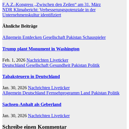
Beitragsnavigation
F.A.Z.-Kongress „Zwischen den Zeilen“ am 31. März
NDR Klimabericht: Verbesserungspotenziale in der
Unternehmenskultur identifiziert
Ähnliche Beiträge
Allgemein
Entdecken
Gesellschaft
Pakistan
Schauspieler
Trump plant Monument in Washington
Feb. 1, 2026
Nachrichten Liveticker
Deutschland
Gesellschaft
Gesundheit
Pakistan
Politik
Tabaksteuern in Deutschland
Jan. 30, 2026
Nachrichten Liveticker
Allgemein
Deutschland
Fernsehprogramm
Land
Pakistan
Politik
Sachsen-Anhalt als Geberland
Jan. 30, 2026
Nachrichten Liveticker
Schreibe einen Kommentar