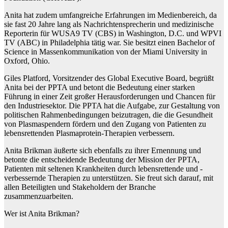
Anita hat zudem umfangreiche Erfahrungen im Medienbereich, da
sie fast 20 Jahre lang als Nachrichtensprecherin und medizinische
Reporterin für WUSA9 TV (CBS) in Washington, D.C. und WPVI
TV (ABC) in Philadelphia tätig war. Sie besitzt einen Bachelor of
Science in Massenkommunikation von der Miami University in
Oxford, Ohio.
Giles Platford, Vorsitzender des Global Executive Board, begrüßt
Anita bei der PPTA und betont die Bedeutung einer starken
Führung in einer Zeit großer Herausforderungen und Chancen für
den Industriesektor. Die PPTA hat die Aufgabe, zur Gestaltung von
politischen Rahmenbedingungen beizutragen, die die Gesundheit
von Plasmaspendern fördern und den Zugang von Patienten zu
lebensrettenden Plasmaprotein-Therapien verbessern.
Anita Brikman äußerte sich ebenfalls zu ihrer Ernennung und
betonte die entscheidende Bedeutung der Mission der PPTA,
Patienten mit seltenen Krankheiten durch lebensrettende und -
verbessernde Therapien zu unterstützen. Sie freut sich darauf, mit
allen Beteiligten und Stakeholdern der Branche
zusammenzuarbeiten.
Wer ist Anita Brikman?