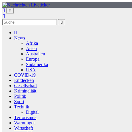
Zum
Inhalt
springen
News
Afrika
Asien
Australien
Europa
Südamerika
USA
COVID-19
Entdecken
Gesellschaft
Kriminalität
Politik
Sport
Technik
Digital
Terrorismus
Warnungen
Wirtschaft