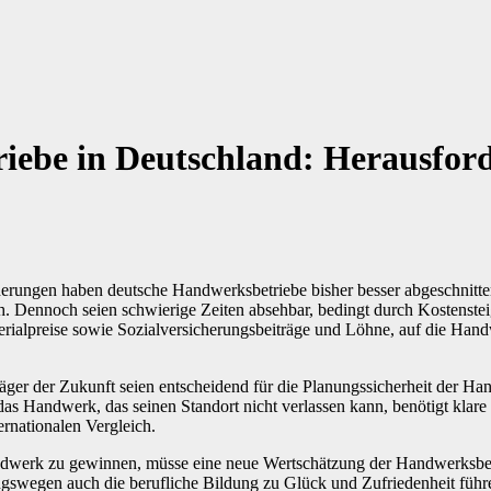
iebe in Deutschland: Herausfor
derungen haben deutsche Handwerksbetriebe bisher besser abgeschnitten
h. Dennoch seien schwierige Zeiten absehbar, bedingt durch Kostenste
rialpreise sowie Sozialversicherungsbeiträge und Löhne, auf die Hand
äger der Zukunft seien entscheidend für die Planungssicherheit der Ha
 das Handwerk, das seinen Standort nicht verlassen kann, benötigt klar
rnationalen Vergleich.
erk zu gewinnen, müsse eine neue Wertschätzung der Handwerksberuf
gswegen auch die berufliche Bildung zu Glück und Zufriedenheit führ