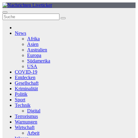
Zum
Inhalt
springen
News
Afrika
Asien
Australien
Europa
Südamerika
USA
COVID-19
Entdecken
Gesellschaft
Kriminalität
Politik
Sport
Technik
Digital
Terrorismus
Warnungen
Wirtschaft
Arbeit