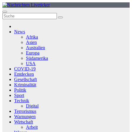
Zum
Inhalt
springen
News
Afrika
Asien
Australien
Europa
Südamerika
USA
COVID-19
Entdecken
Gesellschaft
Kriminalität
Politik
Sport
Technik
Digital
Terrorismus
Warnungen
Wirtschaft
Arbeit