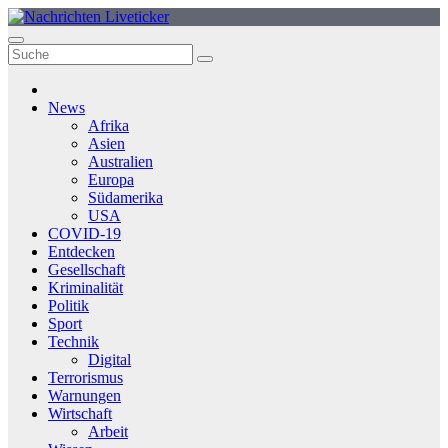
Zum
Inhalt
springen
News
Afrika
Asien
Australien
Europa
Südamerika
USA
COVID-19
Entdecken
Gesellschaft
Kriminalität
Politik
Sport
Technik
Digital
Terrorismus
Warnungen
Wirtschaft
Arbeit