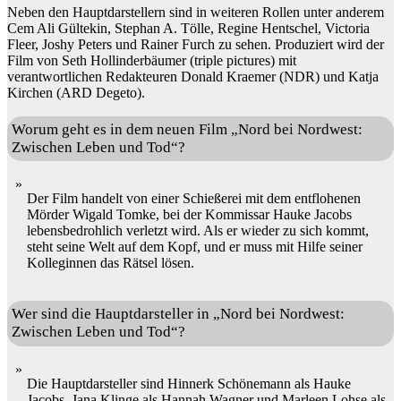
Neben den Hauptdarstellern sind in weiteren Rollen unter anderem
Cem Ali Gültekin, Stephan A. Tölle, Regine Hentschel, Victoria
Fleer, Joshy Peters und Rainer Furch zu sehen. Produziert wird der
Film von Seth Hollinderbäumer (triple pictures) mit
verantwortlichen Redakteuren Donald Kraemer (NDR) und Katja
Kirchen (ARD Degeto).
Worum geht es in dem neuen Film „Nord bei Nordwest:
Zwischen Leben und Tod“?
Der Film handelt von einer Schießerei mit dem entflohenen
Mörder Wigald Tomke, bei der Kommissar Hauke Jacobs
lebensbedrohlich verletzt wird. Als er wieder zu sich kommt,
steht seine Welt auf dem Kopf, und er muss mit Hilfe seiner
Kolleginnen das Rätsel lösen.
Wer sind die Hauptdarsteller in „Nord bei Nordwest:
Zwischen Leben und Tod“?
Die Hauptdarsteller sind Hinnerk Schönemann als Hauke
Jacobs, Jana Klinge als Hannah Wagner und Marleen Lohse als