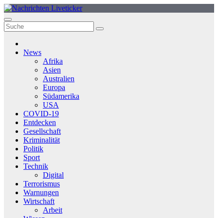
Zum
Inhalt
springen
News
Afrika
Asien
Australien
Europa
Südamerika
USA
COVID-19
Entdecken
Gesellschaft
Kriminalität
Politik
Sport
Technik
Digital
Terrorismus
Warnungen
Wirtschaft
Arbeit