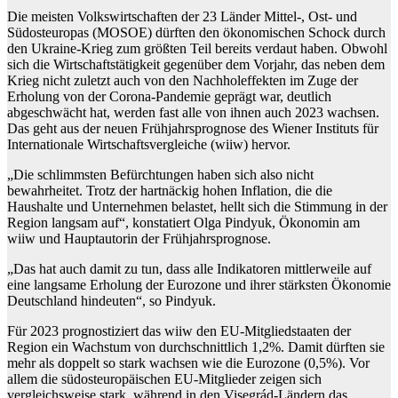
Die meisten Volkswirtschaften der 23 Länder Mittel-, Ost- und
Südosteuropas (MOSOE) dürften den ökonomischen Schock durch
den Ukraine-Krieg zum größten Teil bereits verdaut haben. Obwohl
sich die Wirtschaftstätigkeit gegenüber dem Vorjahr, das neben dem
Krieg nicht zuletzt auch von den Nachholeffekten im Zuge der
Erholung von der Corona-Pandemie geprägt war, deutlich
abgeschwächt hat, werden fast alle von ihnen auch 2023 wachsen.
Das geht aus der neuen Frühjahrsprognose des Wiener Instituts für
Internationale Wirtschaftsvergleiche (wiiw) hervor.
„Die schlimmsten Befürchtungen haben sich also nicht
bewahrheitet. Trotz der hartnäckig hohen Inflation, die die
Haushalte und Unternehmen belastet, hellt sich die Stimmung in der
Region langsam auf“, konstatiert Olga Pindyuk, Ökonomin am
wiiw und Hauptautorin der Frühjahrsprognose.
„Das hat auch damit zu tun, dass alle Indikatoren mittlerweile auf
eine langsame Erholung der Eurozone und ihrer stärksten Ökonomie
Deutschland hindeuten“, so Pindyuk.
Für 2023 prognostiziert das wiiw den EU-Mitgliedstaaten der
Region ein Wachstum von durchschnittlich 1,2%. Damit dürften sie
mehr als doppelt so stark wachsen wie die Eurozone (0,5%). Vor
allem die südosteuropäischen EU-Mitglieder zeigen sich
vergleichsweise stark, während in den Visegrád-Ländern das