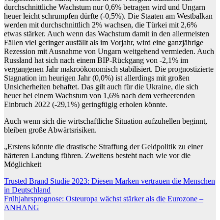
durchschnittliche Wachstum nur 0,6% betragen wird und Ungarn
heuer leicht schrumpfen dürfte (-0,5%). Die Staaten am Westbalkan
werden mit durchschnittlich 2% wachsen, die Türkei mit 2,6%
etwas stärker. Auch wenn das Wachstum damit in den allermeisten
Fällen viel geringer ausfällt als im Vorjahr, wird eine ganzjährige
Rezession mit Ausnahme von Ungarn weitgehend vermieden. Auch
Russland hat sich nach einem BIP-Rückgang von -2,1% im
vergangenen Jahr makroökonomisch stabilisiert. Die prognostizierte
Stagnation im heurigen Jahr (0,0%) ist allerdings mit großen
Unsicherheiten behaftet. Das gilt auch für die Ukraine, die sich
heuer bei einem Wachstum von 1,6% nach dem verheerenden
Einbruch 2022 (-29,1%) geringfügig erholen könnte.
Auch wenn sich die wirtschaftliche Situation aufzuhellen beginnt,
bleiben große Abwärtsrisiken.
„Erstens könnte die drastische Straffung der Geldpolitik zu einer
härteren Landung führen. Zweitens besteht nach wie vor die
Möglichkeit
Beitragsnavigation
Trusted Brand Studie 2023: Diesen Marken vertrauen die Menschen
in Deutschland
Frühjahrsprognose: Osteuropa wächst stärker als die Eurozone –
ANHANG