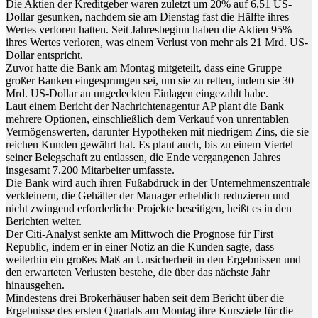
Die Aktien der Kreditgeber waren zuletzt um 20% auf 6,51 US-
Dollar gesunken, nachdem sie am Dienstag fast die Hälfte ihres
Wertes verloren hatten. Seit Jahresbeginn haben die Aktien 95%
ihres Wertes verloren, was einem Verlust von mehr als 21 Mrd. US-
Dollar entspricht.
Zuvor hatte die Bank am Montag mitgeteilt, dass eine Gruppe
großer Banken eingesprungen sei, um sie zu retten, indem sie 30
Mrd. US-Dollar an ungedeckten Einlagen eingezahlt habe.
Laut einem Bericht der Nachrichtenagentur AP plant die Bank
mehrere Optionen, einschließlich dem Verkauf von unrentablen
Vermögenswerten, darunter Hypotheken mit niedrigem Zins, die sie
reichen Kunden gewährt hat. Es plant auch, bis zu einem Viertel
seiner Belegschaft zu entlassen, die Ende vergangenen Jahres
insgesamt 7.200 Mitarbeiter umfasste.
Die Bank wird auch ihren Fußabdruck in der Unternehmenszentrale
verkleinern, die Gehälter der Manager erheblich reduzieren und
nicht zwingend erforderliche Projekte beseitigen, heißt es in den
Berichten weiter.
Der Citi-Analyst senkte am Mittwoch die Prognose für First
Republic, indem er in einer Notiz an die Kunden sagte, dass
weiterhin ein großes Maß an Unsicherheit in den Ergebnissen und
den erwarteten Verlusten bestehe, die über das nächste Jahr
hinausgehen.
Mindestens drei Brokerhäuser haben seit dem Bericht über die
Ergebnisse des ersten Quartals am Montag ihre Kursziele für die