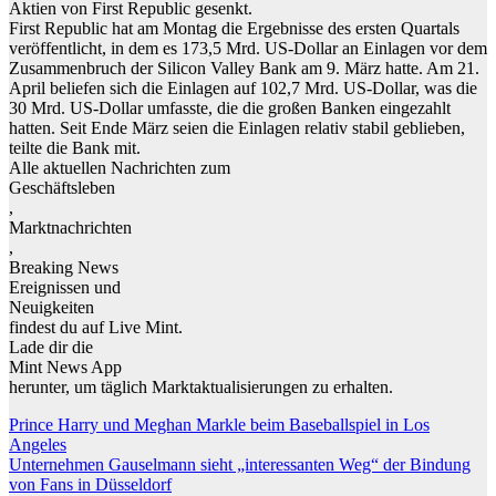
Aktien von First Republic gesenkt.
First Republic hat am Montag die Ergebnisse des ersten Quartals
veröffentlicht, in dem es 173,5 Mrd. US-Dollar an Einlagen vor dem
Zusammenbruch der Silicon Valley Bank am 9. März hatte. Am 21.
April beliefen sich die Einlagen auf 102,7 Mrd. US-Dollar, was die
30 Mrd. US-Dollar umfasste, die die großen Banken eingezahlt
hatten. Seit Ende März seien die Einlagen relativ stabil geblieben,
teilte die Bank mit.
Alle aktuellen Nachrichten zum
Geschäftsleben
,
Marktnachrichten
,
Breaking News
Ereignissen und
Neuigkeiten
findest du auf Live Mint.
Lade dir die
Mint News App
herunter, um täglich Marktaktualisierungen zu erhalten.
Beitragsnavigation
Prince Harry und Meghan Markle beim Baseballspiel in Los
Angeles
Unternehmen Gauselmann sieht „interessanten Weg“ der Bindung
von Fans in Düsseldorf