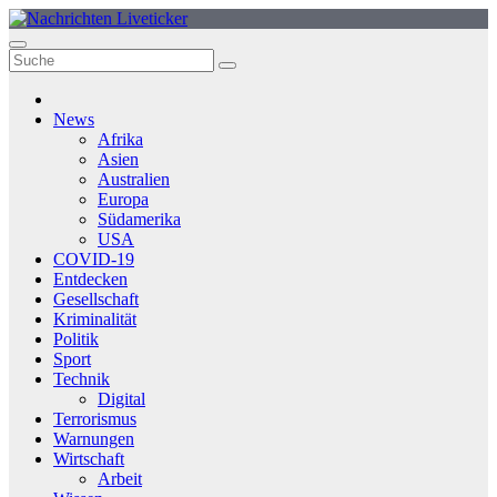
Zum
Inhalt
springen
News
Afrika
Asien
Australien
Europa
Südamerika
USA
COVID-19
Entdecken
Gesellschaft
Kriminalität
Politik
Sport
Technik
Digital
Terrorismus
Warnungen
Wirtschaft
Arbeit