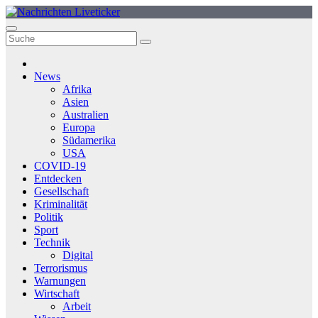
Zum
Inhalt
springen
News
Afrika
Asien
Australien
Europa
Südamerika
USA
COVID-19
Entdecken
Gesellschaft
Kriminalität
Politik
Sport
Technik
Digital
Terrorismus
Warnungen
Wirtschaft
Arbeit