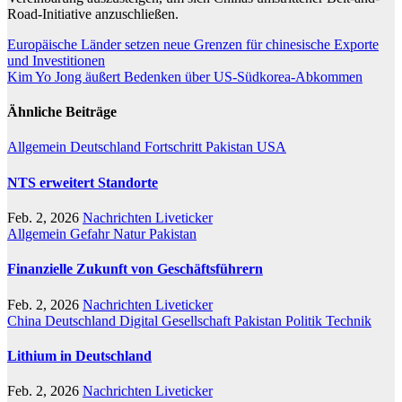
Road-Initiative anzuschließen.
Beitragsnavigation
Europäische Länder setzen neue Grenzen für chinesische Exporte
und Investitionen
Kim Yo Jong äußert Bedenken über US-Südkorea-Abkommen
Ähnliche Beiträge
Allgemein
Deutschland
Fortschritt
Pakistan
USA
NTS erweitert Standorte
Feb. 2, 2026
Nachrichten Liveticker
Allgemein
Gefahr
Natur
Pakistan
Finanzielle Zukunft von Geschäftsführern
Feb. 2, 2026
Nachrichten Liveticker
China
Deutschland
Digital
Gesellschaft
Pakistan
Politik
Technik
Lithium in Deutschland
Feb. 2, 2026
Nachrichten Liveticker