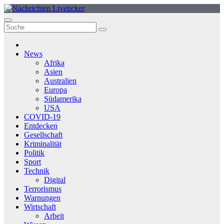
Zum
Inhalt
springen
News
Afrika
Asien
Australien
Europa
Südamerika
USA
COVID-19
Entdecken
Gesellschaft
Kriminalität
Politik
Sport
Technik
Digital
Terrorismus
Warnungen
Wirtschaft
Arbeit