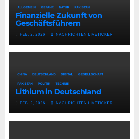
ALLGEMEIN
GEFAHR
NATUR
PAKISTAN
Finanzielle Zukunft von
Geschäftsführern
FEB. 2, 2026
NACHRICHTEN LIVETICKER
CHINA
DEUTSCHLAND
DIGITAL
GESELLSCHAFT
PAKISTAN
POLITIK
TECHNIK
Lithium in Deutschland
FEB. 2, 2026
NACHRICHTEN LIVETICKER