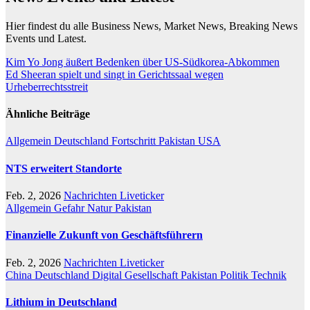
Hier findest du alle Business News, Market News, Breaking News
Events und Latest.
Beitragsnavigation
Kim Yo Jong äußert Bedenken über US-Südkorea-Abkommen
Ed Sheeran spielt und singt in Gerichtssaal wegen
Urheberrechtsstreit
Ähnliche Beiträge
Allgemein
Deutschland
Fortschritt
Pakistan
USA
NTS erweitert Standorte
Feb. 2, 2026
Nachrichten Liveticker
Allgemein
Gefahr
Natur
Pakistan
Finanzielle Zukunft von Geschäftsführern
Feb. 2, 2026
Nachrichten Liveticker
China
Deutschland
Digital
Gesellschaft
Pakistan
Politik
Technik
Lithium in Deutschland