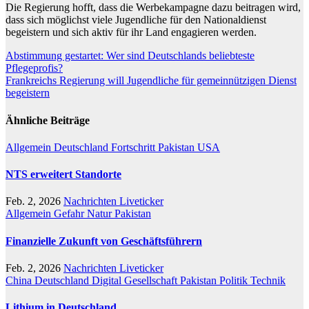
Die Regierung hofft, dass die Werbekampagne dazu beitragen wird,
dass sich möglichst viele Jugendliche für den Nationaldienst
begeistern und sich aktiv für ihr Land engagieren werden.
Beitragsnavigation
Abstimmung gestartet: Wer sind Deutschlands beliebteste
Pflegeprofis?
Frankreichs Regierung will Jugendliche für gemeinnützigen Dienst
begeistern
Ähnliche Beiträge
Allgemein
Deutschland
Fortschritt
Pakistan
USA
NTS erweitert Standorte
Feb. 2, 2026
Nachrichten Liveticker
Allgemein
Gefahr
Natur
Pakistan
Finanzielle Zukunft von Geschäftsführern
Feb. 2, 2026
Nachrichten Liveticker
China
Deutschland
Digital
Gesellschaft
Pakistan
Politik
Technik
Lithium in Deutschland