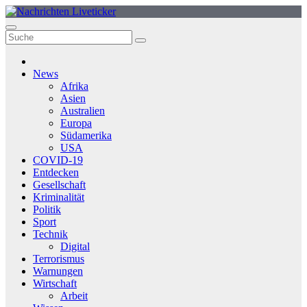
Zum
Inhalt
springen
News
Afrika
Asien
Australien
Europa
Südamerika
USA
COVID-19
Entdecken
Gesellschaft
Kriminalität
Politik
Sport
Technik
Digital
Terrorismus
Warnungen
Wirtschaft
Arbeit