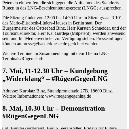
Petenten einberufen, die sich gegen die Aufnahme des Standorts
Rügen in das LNG-Beschleunigungsgesetz (LNGG) aussprechen.
Die Sitzung findet von 12:00 bis 14:30 Uhr im Sitzungssaal 3.101
des Marie-Elisabeth-Lüders-Hauses in Berlin statt. Der
Bürgermeister des Ostseebad Binz, Herr Karsten Schneider, und der
Tourismusdirektor, Herr Kai Gardeja (Mitpetent), werden anwesend
sein und für Medienvertreter zur Verfügung stehen. Presseanfragen
können an presse@baederkueste.de gerichtet werden.
Weitere Termine im Zusammenhang mit dem Thema LNG-
Terminals/Rügen sind:
7. Mai, 11-12.30 Uhr – Kundgebung
„Widerklang“ – #RügenGegenLNG
Adresse: Kurplatz Binz, Strandpromenade 27B, 18609 Binz.
Weitere Informationen: www.ruegengegenlng.de
8. Mai, 10.30 Uhr – Demonstration
#RügenGegenLNG
Ort: Bundeskanzleramt, Berlin. Veranstalter: Fridays for Future