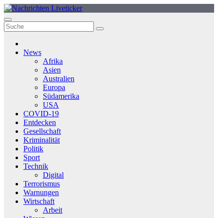
Zum
Inhalt
springen
News
Afrika
Asien
Australien
Europa
Südamerika
USA
COVID-19
Entdecken
Gesellschaft
Kriminalität
Politik
Sport
Technik
Digital
Terrorismus
Warnungen
Wirtschaft
Arbeit