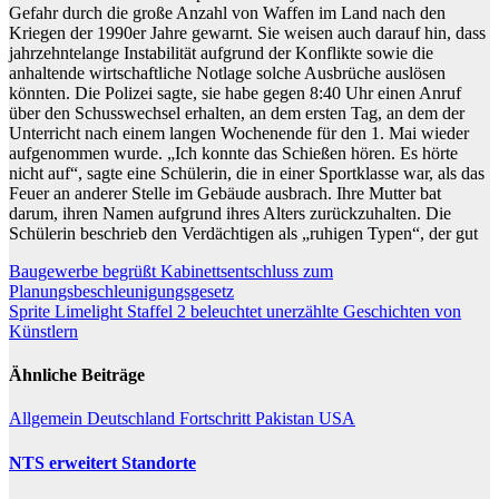
Gefahr durch die große Anzahl von Waffen im Land nach den
Kriegen der 1990er Jahre gewarnt. Sie weisen auch darauf hin, dass
jahrzehntelange Instabilität aufgrund der Konflikte sowie die
anhaltende wirtschaftliche Notlage solche Ausbrüche auslösen
könnten. Die Polizei sagte, sie habe gegen 8:40 Uhr einen Anruf
über den Schusswechsel erhalten, an dem ersten Tag, an dem der
Unterricht nach einem langen Wochenende für den 1. Mai wieder
aufgenommen wurde. „Ich konnte das Schießen hören. Es hörte
nicht auf“, sagte eine Schülerin, die in einer Sportklasse war, als das
Feuer an anderer Stelle im Gebäude ausbrach. Ihre Mutter bat
darum, ihren Namen aufgrund ihres Alters zurückzuhalten. Die
Schülerin beschrieb den Verdächtigen als „ruhigen Typen“, der gut
Beitragsnavigation
Baugewerbe begrüßt Kabinettsentschluss zum
Planungsbeschleunigungsgesetz
Sprite Limelight Staffel 2 beleuchtet unerzählte Geschichten von
Künstlern
Ähnliche Beiträge
Allgemein
Deutschland
Fortschritt
Pakistan
USA
NTS erweitert Standorte