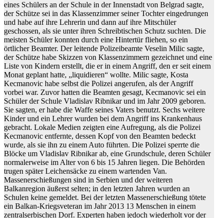
eines Schülers an der Schule in der Innenstadt von Belgrad sagte,
der Schütze sei in das Klassenzimmer seiner Tochter eingedrungen
und habe auf ihre Lehrerin und dann auf ihre Mitschüler
geschossen, als sie unter ihren Schreibtischen Schutz suchten. Die
meisten Schüler konnten durch eine Hintertür fliehen, so ein
örtlicher Beamter. Der leitende Polizeibeamte Veselin Milic sagte,
der Schütze habe Skizzen von Klassenzimmern gezeichnet und eine
Liste von Kindern erstellt, die er in einem Angriff, den er seit einem
Monat geplant hatte, „liquidieren“ wollte. Milic sagte, Kosta
Kecmanovic habe selbst die Polizei angerufen, als der Angriff
vorbei war. Zuvor hatten die Beamten gesagt, Kecmanovic sei ein
Schüler der Schule Vladislav Ribnikar und im Jahr 2009 geboren.
Sie sagten, er habe die Waffe seines Vaters benutzt. Sechs weitere
Kinder und ein Lehrer wurden bei dem Angriff ins Krankenhaus
gebracht. Lokale Medien zeigten eine Aufregung, als die Polizei
Kecmanovic entfernte, dessen Kopf von den Beamten bedeckt
wurde, als sie ihn zu einem Auto führten. Die Polizei sperrte die
Blöcke um Vladislav Ribnikar ab, eine Grundschule, deren Schüler
normalerweise im Alter von 6 bis 15 Jahren liegen. Die Behörden
trugen später Leichensäcke zu einem wartenden Van.
Massenerschießungen sind in Serbien und der weiteren
Balkanregion äußerst selten; in den letzten Jahren wurden an
Schulen keine gemeldet. Bei der letzten Massenerschießung tötete
ein Balkan-Kriegsveteran im Jahr 2013 13 Menschen in einem
zentralserbischen Dorf. Experten haben jedoch wiederholt vor der