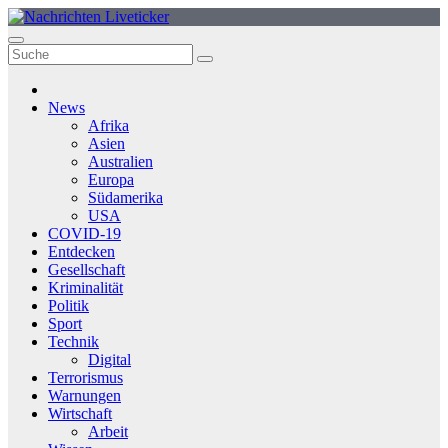
Zum
Inhalt
springen
News
Afrika
Asien
Australien
Europa
Südamerika
USA
COVID-19
Entdecken
Gesellschaft
Kriminalität
Politik
Sport
Technik
Digital
Terrorismus
Warnungen
Wirtschaft
Arbeit