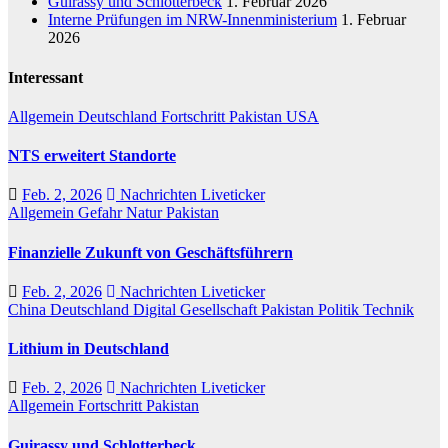
Guirassy und Schlotterbeck
1. Februar 2026
Interne Prüfungen im NRW-Innenministerium
1. Februar
2026
Interessant
Allgemein
Deutschland
Fortschritt
Pakistan
USA
NTS erweitert Standorte
Feb. 2, 2026
Nachrichten Liveticker
Allgemein
Gefahr
Natur
Pakistan
Finanzielle Zukunft von Geschäftsführern
Feb. 2, 2026
Nachrichten Liveticker
China
Deutschland
Digital
Gesellschaft
Pakistan
Politik
Technik
Lithium in Deutschland
Feb. 2, 2026
Nachrichten Liveticker
Allgemein
Fortschritt
Pakistan
Guirassy und Schlotterbeck