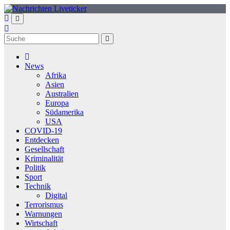
Zum
Inhalt
springen
News
Afrika
Asien
Australien
Europa
Südamerika
USA
COVID-19
Entdecken
Gesellschaft
Kriminalität
Politik
Sport
Technik
Digital
Terrorismus
Warnungen
Wirtschaft