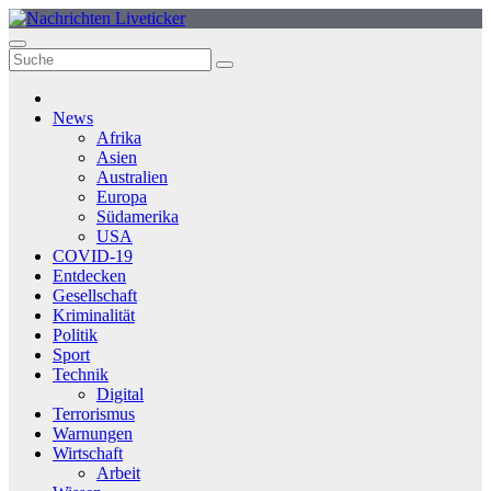
Zum
Inhalt
springen
News
Afrika
Asien
Australien
Europa
Südamerika
USA
COVID-19
Entdecken
Gesellschaft
Kriminalität
Politik
Sport
Technik
Digital
Terrorismus
Warnungen
Wirtschaft
Arbeit