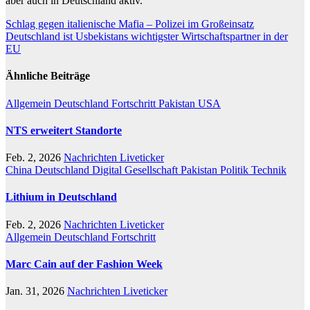
aber auch in Deutschland aktiv.
Beitragsnavigation
Schlag gegen italienische Mafia – Polizei im Großeinsatz
Deutschland ist Usbekistans wichtigster Wirtschaftspartner in der
EU
Ähnliche Beiträge
Allgemein
Deutschland
Fortschritt
Pakistan
USA
NTS erweitert Standorte
Feb. 2, 2026
Nachrichten Liveticker
China
Deutschland
Digital
Gesellschaft
Pakistan
Politik
Technik
Lithium in Deutschland
Feb. 2, 2026
Nachrichten Liveticker
Allgemein
Deutschland
Fortschritt
Marc Cain auf der Fashion Week
Jan. 31, 2026
Nachrichten Liveticker