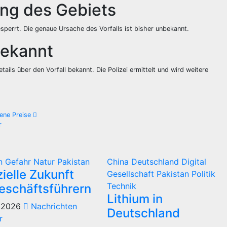
ng des Gebiets
perrt. Die genaue Ursache des Vorfalls ist bisher unbekannt.
bekannt
ails über den Vorfall bekannt. Die Polizei ermittelt und wird weitere
ene Preise
r
in
Gefahr
Natur
Pakistan
China
Deutschland
Digital
ielle Zukunft
Gesellschaft
Pakistan
Politik
Technik
eschäftsführern
Lithium in
 2026
Nachrichten
Deutschland
r