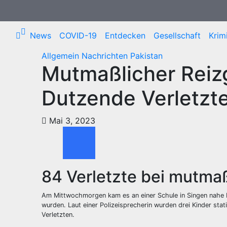
Zum
Inhalt
springen
News
COVID-19
Entdecken
Gesellschaft
Krimi
Allgemein
Nachrichten
Pakistan
Mutmaßlicher Reizg
Dutzende Verletzt
Mai 3, 2023
84 Verletzte bei mutma
Am Mittwochmorgen kam es an einer Schule in Singen nahe 
wurden. Laut einer Polizeisprecherin wurden drei Kinder st
Verletzten.