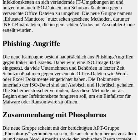
Infektionsketten an sich verändernde IT-Umgebungen an und
nutzen nun auch ISO-Dateien, um Schutzmaßnahmen gegen
verseuchte Office-Dateien zu umgehen. Die neue Gruppe namens
„Educated Manticore“ nutzt selten gesehene Methoden, darunter
.NET-Binärdateien, die im gemischten Modus mit Assembler-Code
erstellt wurden.
Phishing-Angriffe
Die neue Kampagne besteht hauptsächlich aus Phishing-Angriffen
gegen Iraker und Israelis. Dabei wird eine ISO-Image-Datei
eingesetzt, da viele Unternehmen und Behörden in letzter Zeit
Schutzmaßnahmen gegen verseuchte Office-Dateien wie Word-
oder Excel-Dokumente eingerichtet haben. Die Dokumente
innerhalb der ISO-Datei sind auf Arabisch und Hebräisch gehalten.
Die Sicherheitsforscher vermuten, dass diese Methode nur als
Beginn einer Infektionskette fungieren soll, um ein Einfallstor für
Malware oder Ransomware zu öffnen.
Zusammenhang mit Phosphorus
Die neue Gruppe scheint mit der berüchtigten APT-Gruppe
„Phosphorus“ verbunden zu sein, die aus dem Iran heraus vor allem
in und gegen Nord-Amerika sowie den arabischen Raum vorgeht.