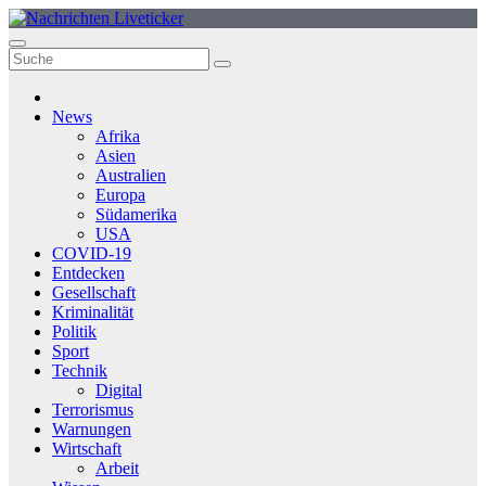
Zum
Inhalt
springen
News
Afrika
Asien
Australien
Europa
Südamerika
USA
COVID-19
Entdecken
Gesellschaft
Kriminalität
Politik
Sport
Technik
Digital
Terrorismus
Warnungen
Wirtschaft
Arbeit