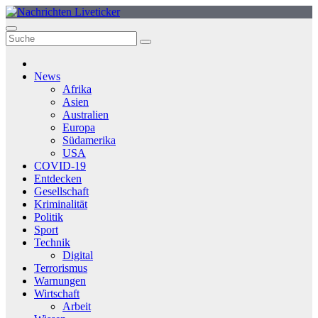
Zum
Inhalt
springen
News
Afrika
Asien
Australien
Europa
Südamerika
USA
COVID-19
Entdecken
Gesellschaft
Kriminalität
Politik
Sport
Technik
Digital
Terrorismus
Warnungen
Wirtschaft
Arbeit