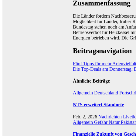
Zusammenfassung
Die Länder fordern Nachbesseru
Möglichkeit für Länder, früher R
Bundestag stehen noch am Anfang
Betriebsverbot für Heizkessel mi
Energien betrieben wird. Die Grü
Beitragsnavigation
Fünf Tipps für mehr Artenvielfal
Die Top-Deals am Donnerstag: D
Ähnliche Beiträge
Allgemein
Deutschland
Fortschr
NTS erweitert Standorte
Feb. 2, 2026
Nachrichten Liveti
Allgemein
Gefahr
Natur
Pakista
Finanzielle Zukunft von Gesch