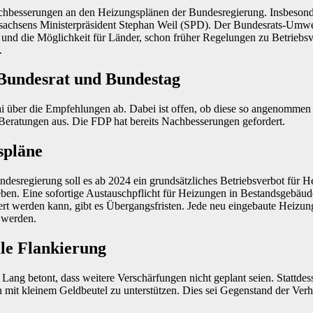
chbesserungen an den Heizungsplänen der Bundesregierung. Insbesond
sachsens Ministerpräsident Stephan Weil (SPD). Der Bundesrats-Umwel
und die Möglichkeit für Länder, schon früher Regelungen zu Betriebsv
.
Bundesrat und Bundestag
i über die Empfehlungen ab. Dabei ist offen, ob diese so angenommen
 Beratungen aus. Die FDP hat bereits Nachbesserungen gefordert.
spläne
esregierung soll es ab 2024 ein grundsätzliches Betriebsverbot für He
n. Eine sofortige Austauschpflicht für Heizungen in Bestandsgebäuden 
ert werden kann, gibt es Übergangsfristen. Jede neu eingebaute Heizung
 werden.
le Flankierung
ang betont, dass weitere Verschärfungen nicht geplant seien. Stattdess
 mit kleinem Geldbeutel zu unterstützen. Dies sei Gegenstand der Ve