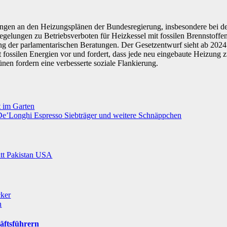
ngen an den Heizungsplänen der Bundesregierung, insbesondere bei d
egelungen zu Betriebsverboten für Heizkessel mit fossilen Brennstoffe
 der parlamentarischen Beratungen. Der Gesetzentwurf sieht ab 2024 
t fossilen Energien vor und fordert, dass jede neu eingebaute Heizung 
nen fordern eine verbesserte soziale Flankierung.
t im Garten
e’Longhi Espresso Siebträger und weitere Schnäppchen
itt
Pakistan
USA
cker
n
äftsführern