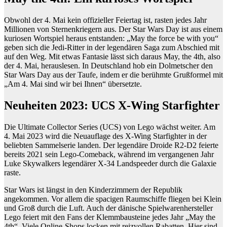
Obwohl der 4. Mai kein offizieller Feiertag ist, rasten jedes Jahr
Millionen von Sternenkriegern aus. Der Star Wars Day ist aus einem
kuriosen Wortspiel heraus entstanden: „May the force be with you“
geben sich die Jedi-Ritter in der legendären Saga zum Abschied mit
auf den Weg. Mit etwas Fantasie lässt sich daraus May, the 4th, also
der 4. Mai, herauslesen. In Deutschland hob ein Dolmetscher den
Star Wars Day aus der Taufe, indem er die berühmte Grußformel mit
„Am 4. Mai sind wir bei Ihnen“ übersetzte.
Neuheiten 2023: UCS X-Wing Starfighter
Die Ultimate Collector Series (UCS) von Lego wächst weiter. Am
4. Mai 2023 wird die Neuauflage des X-Wing Starfighter in der
beliebten Sammelserie landen. Der legendäre Droide R2-D2 feierte
bereits 2021 sein Lego-Comeback, während im vergangenen Jahr
Luke Skywalkers legendärer X-34 Landspeeder durch die Galaxie
raste.
Star Wars ist längst in den Kinderzimmern der Republik
angekommen. Vor allem die spacigen Raumschiffe fliegen bei Klein
und Groß durch die Luft. Auch der dänische Spielwarenhersteller
Lego feiert mit den Fans der Klemmbausteine jedes Jahr „May the
4th“. Viele Online-Shops locken mit reizvollen Rabatten. Hier sind