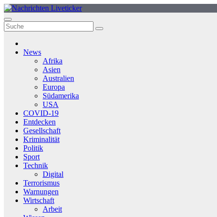
Zum
Inhalt
springen
News
Afrika
Asien
Australien
Europa
Südamerika
USA
COVID-19
Entdecken
Gesellschaft
Kriminalität
Politik
Sport
Technik
Digital
Terrorismus
Warnungen
Wirtschaft
Arbeit