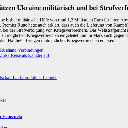
ützen Ukraine militärisch und bei Strafver
ne bisher militärische Hilfe von rund 1,2 Milliarden Euro für ihren 
t. Premier Rutte hatte auch erklärt, dass auch die Lieferung von Kampf
h bei der Strafverfolgung von Kriegsverbrechern. Das Weltstrafgericht h
n zu möglichen Kriegsverbrechen eingeleitet und im März auch gegen d
nalen Haftbefehl wegen mutmaßlicher Kriegsverbrechen erlassen.
n Russland-Verbindungen
Afrika-Reise als Kanzler auf
lschaft
Pakistan
Politik
Technik
cker
n Venezuela
icker