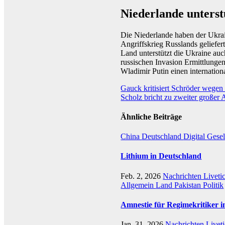
Niederlande unterst
Die Niederlande haben der Ukrai
Angriffskrieg Russlands geliefer
Land unterstützt die Ukraine auc
russischen Invasion Ermittlunge
Wladimir Putin einen internatio
Beitragsnavigation
Gauck kritisiert Schröder wege
Scholz bricht zu zweiter großer 
Ähnliche Beiträge
China
Deutschland
Digital
Gesel
Lithium in Deutschland
Feb. 2, 2026
Nachrichten Liveti
Allgemein
Land
Pakistan
Politik
Amnestie für Regimekritiker i
Jan. 31, 2026
Nachrichten Livet