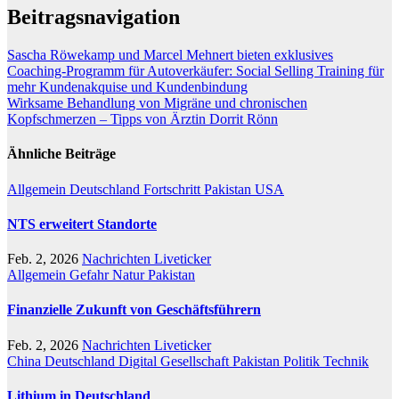
Beitragsnavigation
Sascha Röwekamp und Marcel Mehnert bieten exklusives
Coaching-Programm für Autoverkäufer: Social Selling Training für
mehr Kundenakquise und Kundenbindung
Wirksame Behandlung von Migräne und chronischen
Kopfschmerzen – Tipps von Ärztin Dorrit Rönn
Ähnliche Beiträge
Allgemein
Deutschland
Fortschritt
Pakistan
USA
NTS erweitert Standorte
Feb. 2, 2026
Nachrichten Liveticker
Allgemein
Gefahr
Natur
Pakistan
Finanzielle Zukunft von Geschäftsführern
Feb. 2, 2026
Nachrichten Liveticker
China
Deutschland
Digital
Gesellschaft
Pakistan
Politik
Technik
Lithium in Deutschland