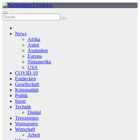
Zum
Inhalt
springen
News
Afrika
Asien
Australien
Europa
Südamerika
USA
COVID-19
Entdecken
Gesellschaft
Kriminalität
Politik
Sport
Technik
Digital
Terrorismus
Warnungen
Wirtschaft
Arbeit