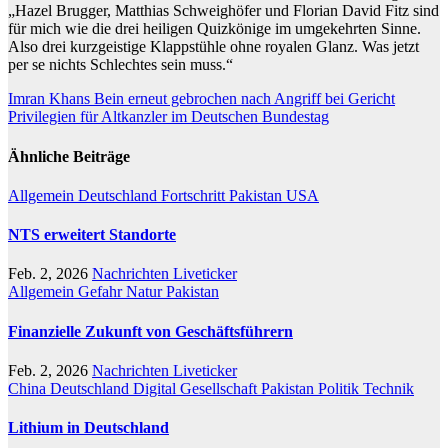
„Hazel Brugger, Matthias Schweighöfer und Florian David Fitz sind
für mich wie die drei heiligen Quizkönige im umgekehrten Sinne.
Also drei kurzgeistige Klappstühle ohne royalen Glanz. Was jetzt
per se nichts Schlechtes sein muss.“
Beitragsnavigation
Imran Khans Bein erneut gebrochen nach Angriff bei Gericht
Privilegien für Altkanzler im Deutschen Bundestag
Ähnliche Beiträge
Allgemein
Deutschland
Fortschritt
Pakistan
USA
NTS erweitert Standorte
Feb. 2, 2026
Nachrichten Liveticker
Allgemein
Gefahr
Natur
Pakistan
Finanzielle Zukunft von Geschäftsführern
Feb. 2, 2026
Nachrichten Liveticker
China
Deutschland
Digital
Gesellschaft
Pakistan
Politik
Technik
Lithium in Deutschland