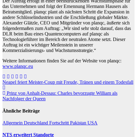
Der Auftrag erfolgt in einer beeindruckenden Wachstumsphase für
das Unternehmen und folgt der Ernennung Hermann Hausers als
Beiratsmitglied. planqc plant als nächsten Schritt die Expansion in
andere Schlüsselindustrien und die Erschließung globaler Märkte.
Alexander Glätzle, CEO und Mitgründer von planqc, äußerte sich
folgendermaßen zum Auftrag: „Wir sind sehr stolz darauf, dass das
DLR beim Bau eines Quantencomputers auf planqc als
Technologieführer im Bereich der neutralen Atome setzt. Dieser
Auftrag ist ein wichtiger Meilenstein in unserer
Kommerzialisierungs- und Wachstumsstrategie.“
Weitere Informationen finden Sie auf der Website von planqc:
www.planqc.eu
Beitragsnavigation
Neapel feiert Meister-Coup mit Freude, Tränen und einem Todesfall
Prinz von Anhalt-Dessau: Charles bevorzugte William als
Nachfolger der Queen
Ähnliche Beiträge
Allgemein
Deutschland
Fortschritt
Pakistan
USA
NTS erweitert Standorte