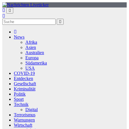
Zum
Inhalt
springen
News
Afrika
Asien
Australien
Europa
Südamerika
USA
COVID-19
Entdecken
Gesellschaft
Kriminalität
Politik
Sport
Technik
Digital
Terrorismus
Warnungen
Wirtschaft