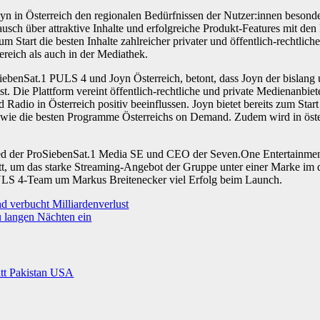
yn in Österreich den regionalen Bedürfnissen der Nutzer:innen beson
usch über attraktive Inhalte und erfolgreiche Produkt-Features mit de
zum Start die besten Inhalte zahlreicher privater und öffentlich-rechtlich
reich als auch in der Mediathek.
benSat.1 PULS 4 und Joyn Österreich, betont, dass Joyn der bislang 
st. Die Plattform vereint öffentlich-rechtliche und private Medienanbie
Radio in Österreich positiv beeinflussen. Joyn bietet bereits zum Sta
owie die besten Programme Österreichs on Demand. Zudem wird in öste
ed der ProSiebenSat.1 Media SE und CEO der Seven.One Entertainment
itt, um das starke Streaming-Angebot der Gruppe unter einer Marke im
LS 4-Team um Markus Breitenecker viel Erfolg beim Launch.
 verbucht Milliardenverlust
 langen Nächten ein
itt
Pakistan
USA