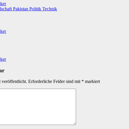
cker
lschaft
Pakistan
Politik
Technik
cker
cker
ar
veröffentlicht.
Erforderliche Felder sind mit
*
markiert