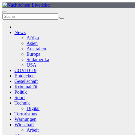
Zum
Inhalt
springen
News
Afrika
Asien
Australien
Europa
Südamerika
USA
COVID-19
Entdecken
Gesellschaft
Kriminalität
Politik
Sport
Technik
Digital
Terrorismus
Warnungen
Wirtschaft
Arbeit