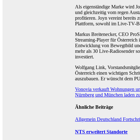
Als eigenständige Marke wird Jo
und gleichzeitig vom regen Austa
profitieren. Joyn vereint bereits 
Plattform, sowohl im Live-TV-Be
Markus Breitenecker, CEO ProSie
Streaming-Player für Österreich i
Entwicklung von Bewegtbild und 
mehr als 30 Live-Radiosender s
investiert.
Wolfgang Link, Vorstandsmitgli
Österreich einen wichtigen Schr
auszubauen. Er wünscht dem PU
Beitragsnavigation
Vonovia verkauft Wohnungen und
Nürnberg und München laden zu
Ähnliche Beiträge
Allgemein
Deutschland
Fortschr
NTS erweitert Standorte