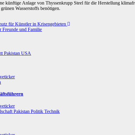
e künftige Anlage von Thyssenkrupp Steel für die Herstellung klimafr
grünen Wasserstoffs benötigen.
utz für Künstler in Krisengebieten
r Freunde und Familie
itt
Pakistan
USA
veticker
n
äftsführern
veticker
lschaft
Pakistan
Politik
Technik
veticker