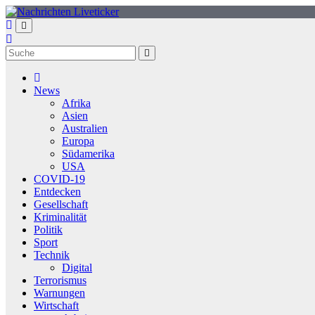
Zum
Inhalt
springen
News
Afrika
Asien
Australien
Europa
Südamerika
USA
COVID-19
Entdecken
Gesellschaft
Kriminalität
Politik
Sport
Technik
Digital
Terrorismus
Warnungen
Wirtschaft