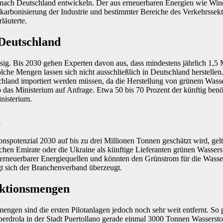
 nach Deutschland entwickeln. Der aus erneuerbaren Energien wie Win
ekarbonisierung der Industrie und bestimmter Bereiche des Verkehrssek
läuterte.
Deutschland
iesig. Bis 2030 gehen Experten davon aus, dass mindestens jährlich 1,5
lche Mengen lassen sich nicht ausschließlich in Deutschland herstellen
hland importiert werden müssen, da die Herstellung von grünem Wasse
eb das Ministerium auf Anfrage. Etwa 50 bis 70 Prozent der künftig be
inisterium.
n
spotenzial 2030 auf bis zu drei Millionen Tonnen geschätzt wird, gelt
chen Emirate oder die Ukraine als künftige Lieferanten grünen Wassers
 erneuerbarer Energiequellen und könnten den Grünstrom für die Wasse
gt sich der Branchenverband überzeugt.
uktionsmengen
engen sind die ersten Pilotanlagen jedoch noch sehr weit entfernt. So
erdrola in der Stadt Puertollano gerade einmal 3000 Tonnen Wasserstof