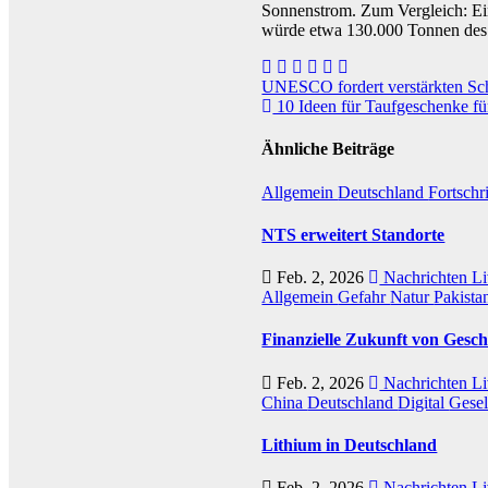
Sonnenstrom. Zum Vergleich: Ein
würde etwa 130.000 Tonnen des 
Beitragsnavigation
UNESCO fordert verstärkten Sch
10 Ideen für Taufgeschenke fü
Ähnliche Beiträge
Allgemein
Deutschland
Fortschr
NTS erweitert Standorte
Feb. 2, 2026
Nachrichten Li
Allgemein
Gefahr
Natur
Pakista
Finanzielle Zukunft von Gesch
Feb. 2, 2026
Nachrichten Li
China
Deutschland
Digital
Gesel
Lithium in Deutschland
Feb. 2, 2026
Nachrichten Li