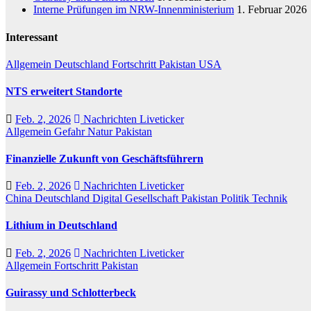
Interne Prüfungen im NRW-Innenministerium
1. Februar 2026
Interessant
Allgemein
Deutschland
Fortschritt
Pakistan
USA
NTS erweitert Standorte
Feb. 2, 2026
Nachrichten Liveticker
Allgemein
Gefahr
Natur
Pakistan
Finanzielle Zukunft von Geschäftsführern
Feb. 2, 2026
Nachrichten Liveticker
China
Deutschland
Digital
Gesellschaft
Pakistan
Politik
Technik
Lithium in Deutschland
Feb. 2, 2026
Nachrichten Liveticker
Allgemein
Fortschritt
Pakistan
Guirassy und Schlotterbeck