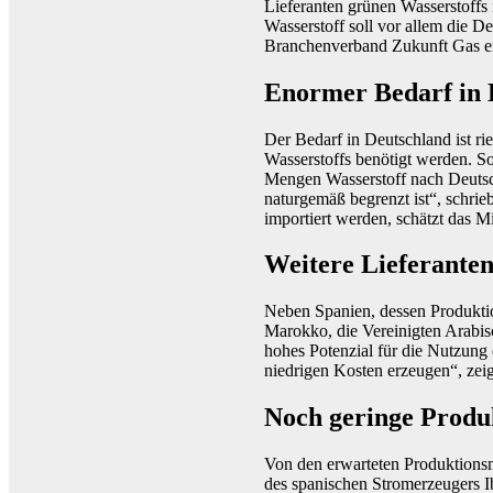
Lieferanten grünen Wasserstoffs
Wasserstoff soll vor allem die D
Branchenverband Zukunft Gas er
Enormer Bedarf in 
Der Bedarf in Deutschland ist r
Wasserstoffs benötigt werden. So
Mengen Wasserstoff nach Deutsc
naturgemäß begrenzt ist“, schri
importiert werden, schätzt das M
Weitere Lieferante
Neben Spanien, dessen Produktion
Marokko, die Vereinigten Arabis
hohes Potenzial für die Nutzung
niedrigen Kosten erzeugen“, zei
Noch geringe Prod
Von den erwarteten Produktionsm
des spanischen Stromerzeugers Ib