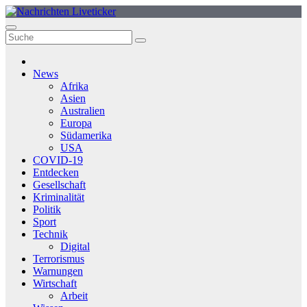
Zum
Inhalt
springen
News
Afrika
Asien
Australien
Europa
Südamerika
USA
COVID-19
Entdecken
Gesellschaft
Kriminalität
Politik
Sport
Technik
Digital
Terrorismus
Warnungen
Wirtschaft
Arbeit