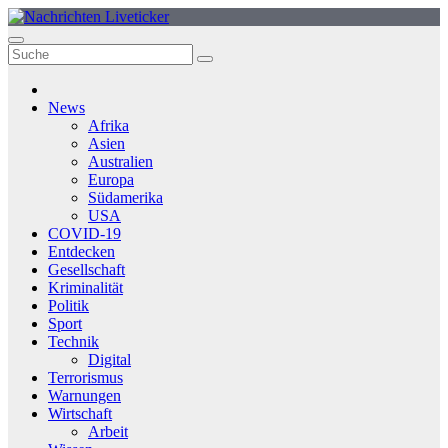
Zum
Inhalt
springen
News
Afrika
Asien
Australien
Europa
Südamerika
USA
COVID-19
Entdecken
Gesellschaft
Kriminalität
Politik
Sport
Technik
Digital
Terrorismus
Warnungen
Wirtschaft
Arbeit