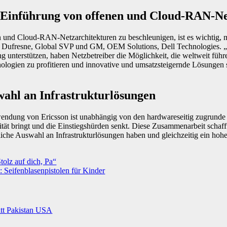
 Einführung von offenen und Cloud-RAN-Ne
und Cloud-RAN-Netzarchitekturen zu beschleunigen, ist es wichtig, m
e Dufresne, Global SVP und GM, OEM Solutions, Dell Technologies. 
unterstützen, haben Netzbetreiber die Möglichkeit, die weltweit führ
ogien zu profitieren und innovative und umsatzsteigernde Lösungen 
ahl an Infrastrukturlösungen
ndung von Ericsson ist unabhängig von den hardwareseitig zugrunde
lität bringt und die Einstiegshürden senkt. Diese Zusammenarbeit schaff
iche Auswahl an Infrastrukturlösungen haben und gleichzeitig ein ho
tolz auf dich, Pa“
 Seifenblasenpistolen für Kinder
itt
Pakistan
USA