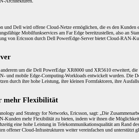
-Architekturen.
 und Dell wird offene Cloud-Netze ermöglichen, die es den Kunden er
tungsfähige Mobilfunkservices am Far Edge bereitzustellen, also an St
ng von Ericsson durch Dell PowerEdge-Server bietet Cloud-RAN-K
rver
r anderem um die Dell PowerEdge XR8000 und XR5610 erweitert, die s
- und mobile Edge-Computing-Workloads entwickelt wurden. Die Del
 durch ihre hohe Leistung, ihre kleinen Formfaktoren, ihre Ausfallsi
 mehr Flexibilität
nology and Strategy for Networks, Ericsson, sagt: „Die Zusammenarbeit
unden mehr Flexibilität zu bieten, indem wir ihnen die Möglichkeit g
ichzeitig eine hohe Leistung in Telekommunikationsqualität am Rand de
n offener Cloud-Infrastrukturen weiter vereinfachen und unterstützt gle