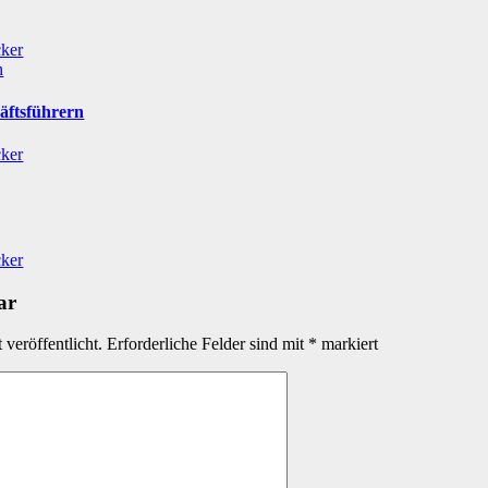
cker
n
äftsführern
cker
cker
ar
veröffentlicht.
Erforderliche Felder sind mit
*
markiert