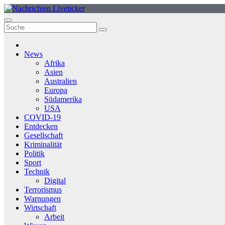
Zum
Inhalt
springen
News
Afrika
Asien
Australien
Europa
Südamerika
USA
COVID-19
Entdecken
Gesellschaft
Kriminalität
Politik
Sport
Technik
Digital
Terrorismus
Warnungen
Wirtschaft
Arbeit