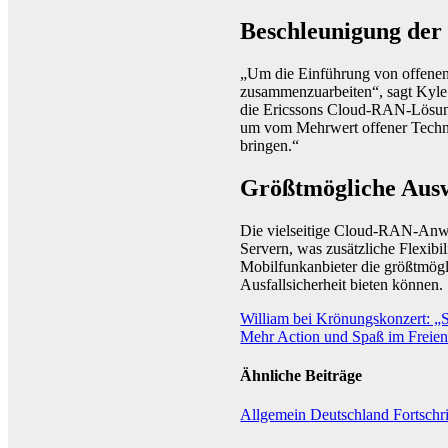
Beschleunigung der
„Um die Einführung von offenen 
zusammenzuarbeiten“, sagt Kyl
die Ericssons Cloud-RAN-Lösung 
um vom Mehrwert offener Technol
bringen.“
Größtmögliche Ausw
Die vielseitige Cloud-RAN-Anwe
Servern, was zusätzliche Flexibi
Mobilfunkanbieter die größtmögl
Ausfallsicherheit bieten können.
Beitragsnavigation
William bei Krönungskonzert: „S
Mehr Action und Spaß im Freien:
Ähnliche Beiträge
Allgemein
Deutschland
Fortschr