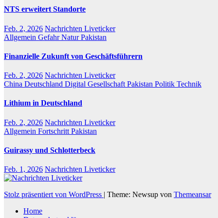
NTS erweitert Standorte
Feb. 2, 2026
Nachrichten Liveticker
Allgemein
Gefahr
Natur
Pakistan
Finanzielle Zukunft von Geschäftsführern
Feb. 2, 2026
Nachrichten Liveticker
China
Deutschland
Digital
Gesellschaft
Pakistan
Politik
Technik
Lithium in Deutschland
Feb. 2, 2026
Nachrichten Liveticker
Allgemein
Fortschritt
Pakistan
Guirassy und Schlotterbeck
Feb. 1, 2026
Nachrichten Liveticker
Stolz präsentiert von WordPress
|
Theme: Newsup von
Themeansar
Home