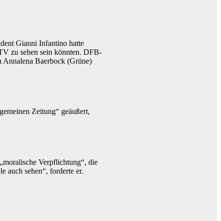
ent Gianni Infantino hatte
m TV zu sehen sein könnten. DFB-
in Annalena Baerbock (Grüne)
lgemeinen Zeitung“ geäußert,
 „moralische Verpflichtung“, die
e auch sehen“, forderte er.