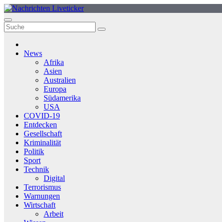
Zum
Inhalt
springen
News
Afrika
Asien
Australien
Europa
Südamerika
USA
COVID-19
Entdecken
Gesellschaft
Kriminalität
Politik
Sport
Technik
Digital
Terrorismus
Warnungen
Wirtschaft
Arbeit