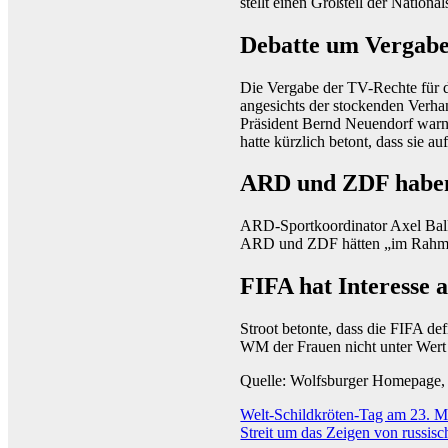
stellt einen Großteil der Nation
Debatte um Vergabe
Die Vergabe der TV-Rechte für d
angesichts der stockenden Verha
Präsident Bernd Neuendorf warn
hatte kürzlich betont, dass sie au
ARD und ZDF haben 
ARD-Sportkoordinator Axel Balka
ARD und ZDF hätten „im Rahmen 
FIFA hat Interesse 
Stroot betonte, dass die FIFA de
WM der Frauen nicht unter Wert z
Quelle: Wolfsburger Homepage
Beitragsnavigation
Welt-Schildkröten-Tag am 23. Ma
Streit um das Zeigen von russis