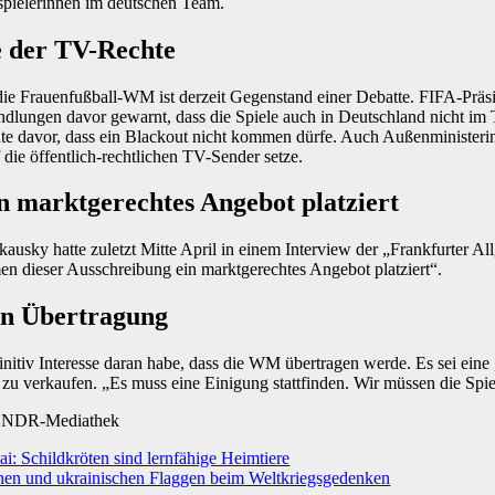
alspielerinnen im deutschen Team.
 der TV-Rechte
ie Frauenfußball-WM ist derzeit Gegenstand einer Debatte. FIFA-Präsid
ndlungen davor gewarnt, dass die Spiele auch in Deutschland nicht i
te davor, dass ein Blackout nicht kommen dürfe. Auch Außenminister
f die öffentlich-rechtlichen TV-Sender setze.
marktgerechtes Angebot platziert
usky hatte zuletzt Mitte April in einem Interview der „Frankfurter Al
dieser Ausschreibung ein marktgerechtes Angebot platziert“.
an Übertragung
finitiv Interesse daran habe, dass die WM übertragen werde. Es sei eine
u verkaufen. „Es muss eine Einigung stattfinden. Wir müssen die Spiel
, NDR-Mediathek
i: Schildkröten sind lernfähige Heimtiere
chen und ukrainischen Flaggen beim Weltkriegsgedenken