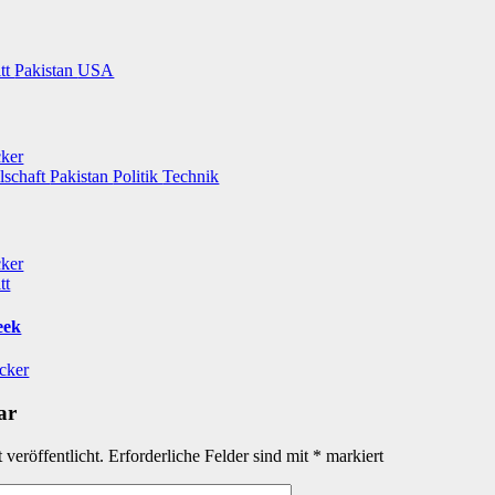
itt
Pakistan
USA
cker
lschaft
Pakistan
Politik
Technik
cker
tt
eek
icker
ar
veröffentlicht.
Erforderliche Felder sind mit
*
markiert