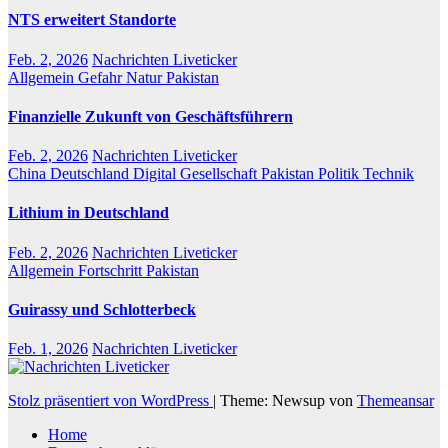
NTS erweitert Standorte
Feb. 2, 2026
Nachrichten Liveticker
Allgemein
Gefahr
Natur
Pakistan
Finanzielle Zukunft von Geschäftsführern
Feb. 2, 2026
Nachrichten Liveticker
China
Deutschland
Digital
Gesellschaft
Pakistan
Politik
Technik
Lithium in Deutschland
Feb. 2, 2026
Nachrichten Liveticker
Allgemein
Fortschritt
Pakistan
Guirassy und Schlotterbeck
Feb. 1, 2026
Nachrichten Liveticker
Stolz präsentiert von WordPress
|
Theme: Newsup von
Themeansar
Home