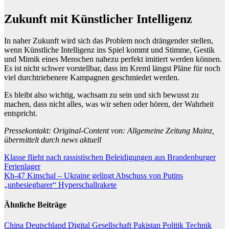
Zukunft mit Künstlicher Intelligenz
In naher Zukunft wird sich das Problem noch drängender stellen,
wenn Künstliche Intelligenz ins Spiel kommt und Stimme, Gestik
und Mimik eines Menschen nahezu perfekt imitiert werden können.
Es ist nicht schwer vorstellbar, dass im Kreml längst Pläne für noch
viel durchtriebenere Kampagnen geschmiedet werden.
Es bleibt also wichtig, wachsam zu sein und sich bewusst zu
machen, dass nicht alles, was wir sehen oder hören, der Wahrheit
entspricht.
Pressekontakt: Original-Content von: Allgemeine Zeitung Mainz,
übermittelt durch news aktuell
Beitragsnavigation
Klasse flieht nach rassistischen Beleidigungen aus Brandenburger
Ferienlager
Kh-47 Kinschal – Ukraine gelingt Abschuss von Putins
„unbesiegbarer“ Hyperschallrakete
Ähnliche Beiträge
China
Deutschland
Digital
Gesellschaft
Pakistan
Politik
Technik