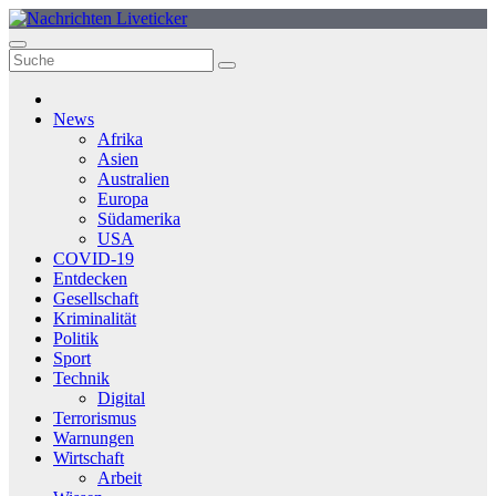
Zum
Inhalt
springen
News
Afrika
Asien
Australien
Europa
Südamerika
USA
COVID-19
Entdecken
Gesellschaft
Kriminalität
Politik
Sport
Technik
Digital
Terrorismus
Warnungen
Wirtschaft
Arbeit