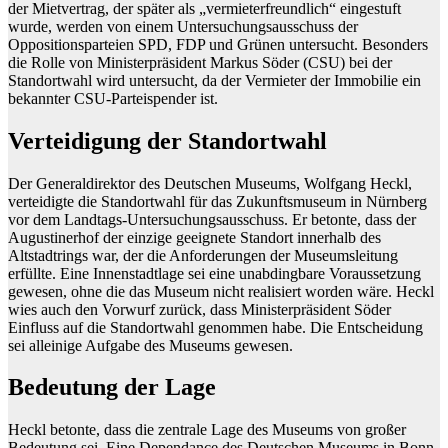
der Mietvertrag, der später als „vermieterfreundlich“ eingestuft
wurde, werden von einem Untersuchungsausschuss der
Oppositionsparteien SPD, FDP und Grünen untersucht. Besonders
die Rolle von Ministerpräsident Markus Söder (CSU) bei der
Standortwahl wird untersucht, da der Vermieter der Immobilie ein
bekannter CSU-Parteispender ist.
Verteidigung der Standortwahl
Der Generaldirektor des Deutschen Museums, Wolfgang Heckl,
verteidigte die Standortwahl für das Zukunftsmuseum in Nürnberg
vor dem Landtags-Untersuchungsausschuss. Er betonte, dass der
Augustinerhof der einzige geeignete Standort innerhalb des
Altstadtrings war, der die Anforderungen der Museumsleitung
erfüllte. Eine Innenstadtlage sei eine unabdingbare Voraussetzung
gewesen, ohne die das Museum nicht realisiert worden wäre. Heckl
wies auch den Vorwurf zurück, dass Ministerpräsident Söder
Einfluss auf die Standortwahl genommen habe. Die Entscheidung
sei alleinige Aufgabe des Museums gewesen.
Bedeutung der Lage
Heckl betonte, dass die zentrale Lage des Museums von großer
Bedeutung sei. Eine Dependance des Deutschen Museums in Bonn