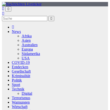
Zum
Inhalt
springen
News
Afrika
Asien
Australien
Europa
Südamerika
USA
COVID-19
Entdecken
Gesellschaft
Kriminalität
Politik
Sport
Technik
Digital
Terrorismus
Warnungen
Wirtschaft