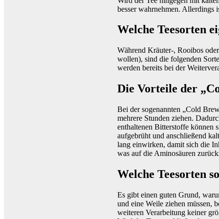
Wird der Tee hingegen mit kalte
besser wahrnehmen. Allerdings i
Welche Teesorten e
Während Kräuter-, Rooibos oder 
wollen), sind die folgenden Sor
werden bereits bei der Weitervera
Die Vorteile der „
Bei der sogenannten „Cold Brew
mehrere Stunden ziehen. Dadurch
enthaltenen Bitterstoffe können 
aufgebrüht und anschließend kal
lang einwirken, damit sich die I
was auf die Aminosäuren zurückz
Welche Teesorten so
Es gibt einen guten Grund, waru
und eine Weile ziehen müssen, be
weiteren Verarbeitung keiner gr