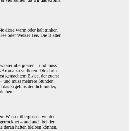
r viel sanfter, da wir das Aroma
e diese warm oder kalt trinken
Tee oder Weißer Tee. Die Blätter
lwasser übergossen – und muss
 Aroma zu verlieren. Die darin
bst gemachtem Eistee, der zuerst
t – und muss mehrere Stunden
 das Ergebnis deutlich milder,
rleihen.
ißem Wasser übergossen werden
 getrocknet – und auch bei der
e daran haften bleiben können.