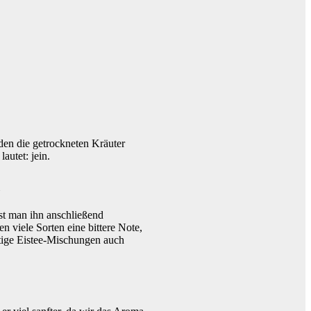
en die getrockneten Kräuter
autet: jein.
d
st man ihn anschließend
viele Sorten eine bittere Note,
tige Eistee-Mischungen auch