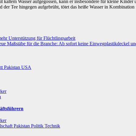
it kaltem Wasser aufgegossen, kann er insbesondere für kleine Kinder
rd der Tee hingegen aufgebrüht, tötet das heiße Wasser in Kombination 
ehr Unterstützung für Flüchtlingsarbeit
eue Maßstäbe für die Branche: Ab sofort keine Einwegplastikdeckel u
itt
Pakistan
USA
cker
n
äftsführern
cker
lschaft
Pakistan
Politik
Technik