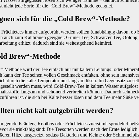
m Wasser aufgegossen, lösen sich weniger Tannine – dadurch schmeckt e
st nicht jede Sorte für die „Cold Brew“-Methode geeignet.
ignen sich für die „Cold Brew“-Methode?
Früchtetees immer aufgebrüht werden sollten (unabhängig davon, ob Si
ten auch zum Kaltbrauen geeignet: Grüner Tee, Schwarzer Tee, Oolong 
rbeitung erhitzt, dadurch sind sie weitestgehend keimfrei.
Cold Brew“-Methode
“-Methode wird der Tee einfach nur mit kaltem Leitungs- oder Minera
 kann der Tee seinen vollen Geschmack entfalten, ohne sein intensives
sich durch die kalte Temperatur nur langsam lösen. Im Gegensatz zu sel
tgestellt werden muss, wird Cold-Brew-Tee in kaltem Wasser aufgelös
nhaltsstoffe langsam und schonend verbreiten können. Dadurch schmeckt
uführen ist, die sich bei Kälte besser lösen und dem Tee mehr Süße ve
llten nicht kalt aufgebrüht werden?
m gerade Kräuter-, Rooibos oder Früchtetees zuerst mit sprudelnd he
vor sie trinkfähig sind: Die Teesorten werden nach der Ernte lediglich
ößeren Hitze ausgesetzt, sodass Bakterien und Keime oder Schimmelpilz