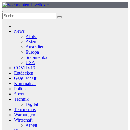
Zum
Inhalt
springen
News
Afrika
Asien
Australien
Europa
Südamerika
USA
COVID-19
Entdecken
Gesellschaft
Kriminalität
Politik
Sport
Technik
Digital
Terrorismus
Warnungen
Wirtschaft
Arbeit