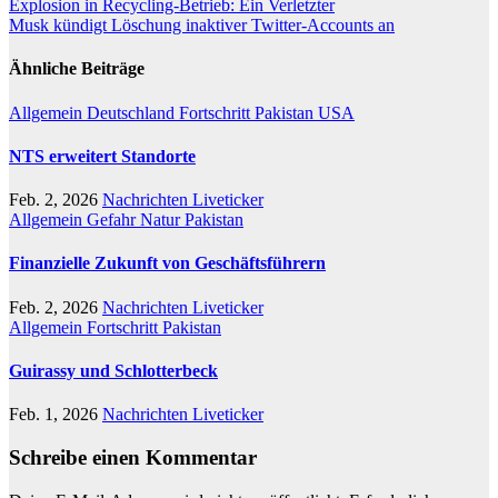
Beitragsnavigation
Explosion in Recycling-Betrieb: Ein Verletzter
Musk kündigt Löschung inaktiver Twitter-Accounts an
Ähnliche Beiträge
Allgemein
Deutschland
Fortschritt
Pakistan
USA
NTS erweitert Standorte
Feb. 2, 2026
Nachrichten Liveticker
Allgemein
Gefahr
Natur
Pakistan
Finanzielle Zukunft von Geschäftsführern
Feb. 2, 2026
Nachrichten Liveticker
Allgemein
Fortschritt
Pakistan
Guirassy und Schlotterbeck
Feb. 1, 2026
Nachrichten Liveticker
Schreibe einen Kommentar