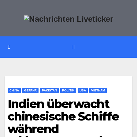
Zum
Inhalt
springen
CHINA
GEFAHR
PAKISTAN
POLITIK
USA
VIETNAM
Indien überwacht
chinesische Schiffe
während