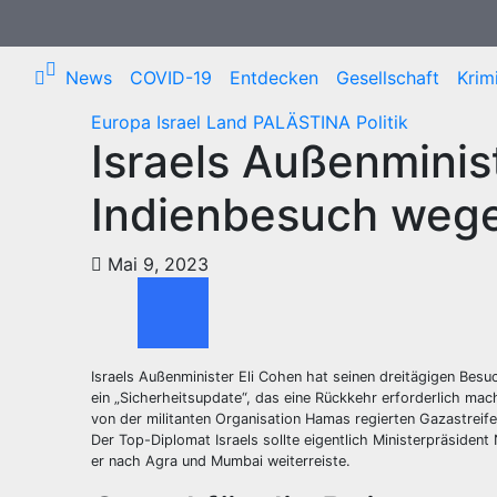
Zum
Inhalt
springen
News
COVID-19
Entdecken
Gesellschaft
Krimi
Europa
Israel
Land
PALÄSTINA
Politik
Israels Außenminis
Indienbesuch wege
Mai 9, 2023
Israels Außenminister Eli Cohen hat seinen dreitägigen Besuc
ein „Sicherheitsupdate“, das eine Rückkehr erforderlich m
von der militanten Organisation Hamas regierten Gazastrei
Der Top-Diplomat Israels sollte eigentlich Ministerpräsiden
er nach Agra und Mumbai weiterreiste.