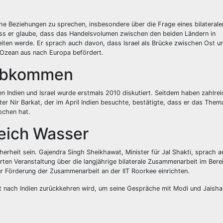
che Beziehungen zu sprechen, insbesondere über die Frage eines bilaterale
ss er glaube, dass das Handelsvolumen zwischen den beiden Ländern in
eiten werde. Er sprach auch davon, dass Israel als Brücke zwischen Ost u
 Ozean aus nach Europa befördert.
sabkommen
 Indien und Israel wurde erstmals 2010 diskutiert. Seitdem haben zahlre
er Nir Barkat, der im April Indien besuchte, bestätigte, dass er das Them
ochen hat.
eich Wasser
erheit sein. Gajendra Singh Sheikhawat, Minister für Jal Shakti, sprach a
ierten Veranstaltung über die langjährige bilaterale Zusammenarbeit im Bere
ur Förderung der Zusammenarbeit an der IIT Roorkee einrichten.
t nach Indien zurückkehren wird, um seine Gespräche mit Modi und Jaisha