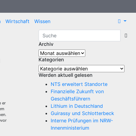
n
Wirtschaft
Wissen
Archiv
Archiv
n
Kategorien
Kategorien
Werden aktuell gelesen
NTS erweitert Standorte
Finanzielle Zukunft von
Geschäftsführern
e er
Lithium in Deutschland
dem
Guirassy und Schlotterbeck
hen.
Interne Prüfungen im NRW-
evor
Innenministerium