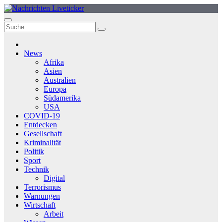
Zum
Inhalt
springen
News
Afrika
Asien
Australien
Europa
Südamerika
USA
COVID-19
Entdecken
Gesellschaft
Kriminalität
Politik
Sport
Technik
Digital
Terrorismus
Warnungen
Wirtschaft
Arbeit