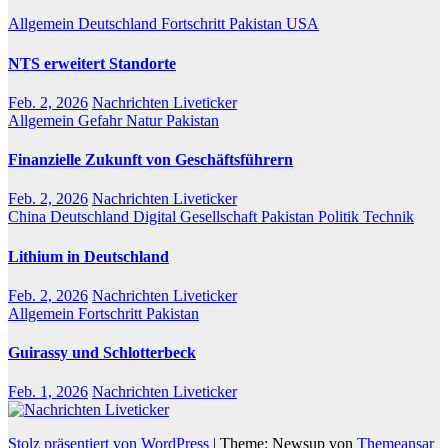
Allgemein
Deutschland
Fortschritt
Pakistan
USA
NTS erweitert Standorte
Feb. 2, 2026
Nachrichten Liveticker
Allgemein
Gefahr
Natur
Pakistan
Finanzielle Zukunft von Geschäftsführern
Feb. 2, 2026
Nachrichten Liveticker
China
Deutschland
Digital
Gesellschaft
Pakistan
Politik
Technik
Lithium in Deutschland
Feb. 2, 2026
Nachrichten Liveticker
Allgemein
Fortschritt
Pakistan
Guirassy und Schlotterbeck
Feb. 1, 2026
Nachrichten Liveticker
Stolz präsentiert von WordPress
|
Theme: Newsup von
Themeansar