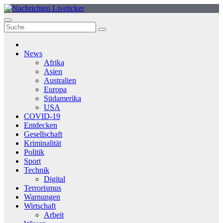
Zum
Inhalt
springen
News
Afrika
Asien
Australien
Europa
Südamerika
USA
COVID-19
Entdecken
Gesellschaft
Kriminalität
Politik
Sport
Technik
Digital
Terrorismus
Warnungen
Wirtschaft
Arbeit