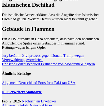
Islamischen Dschihad
Die israelische Armee erklärte, dass die Angriffe dem Islamischen
Dschihad galten. Weitere Details wurden nicht bekannt gegeben.
Gebäude in Flammen
Ein AFP-Journalist in Gaza berichtete, dass nach den nächtlichen
Angriffen die Spitze eines Gebäudes in Flammen stand.
Rettungswagen bargen Opfer.
Beitragsnavigation
Jury berät im Zivilprozess gegen Donald Trump wegen
Vergewaltigungsvorwürfen
Britische Polizei bedauert Festnahme von Monarchie-Gegnern
Ähnliche Beiträge
Allgemein
Deutschland
Fortschritt
Pakistan
USA
NTS erweitert Standorte
Feb. 2, 2026
Nachrichten Liveticker
Allgemein
Gefahr
Natur
Pakistan