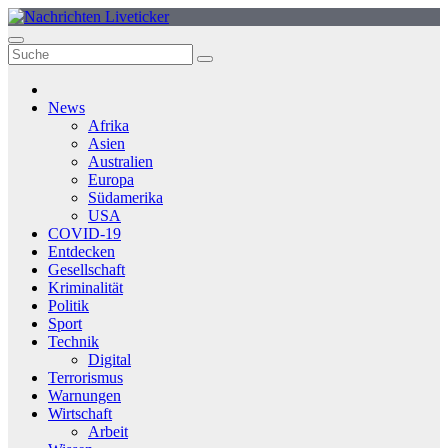
Zum
Inhalt
springen
News
Afrika
Asien
Australien
Europa
Südamerika
USA
COVID-19
Entdecken
Gesellschaft
Kriminalität
Politik
Sport
Technik
Digital
Terrorismus
Warnungen
Wirtschaft
Arbeit