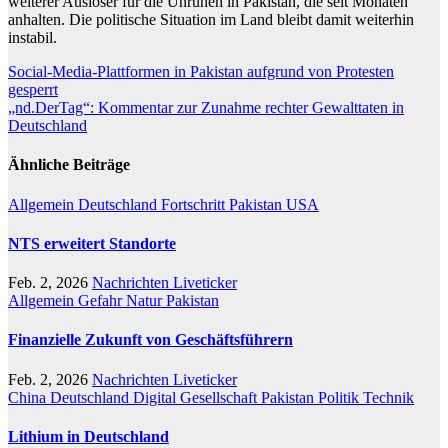
weiterer Auslöser für die Unruhen in Pakistan, die seit Monaten
anhalten. Die politische Situation im Land bleibt damit weiterhin
instabil.
Beitragsnavigation
Social-Media-Plattformen in Pakistan aufgrund von Protesten
gesperrt
„nd.DerTag“: Kommentar zur Zunahme rechter Gewalttaten in
Deutschland
Ähnliche Beiträge
Allgemein
Deutschland
Fortschritt
Pakistan
USA
NTS erweitert Standorte
Feb. 2, 2026
Nachrichten Liveticker
Allgemein
Gefahr
Natur
Pakistan
Finanzielle Zukunft von Geschäftsführern
Feb. 2, 2026
Nachrichten Liveticker
China
Deutschland
Digital
Gesellschaft
Pakistan
Politik
Technik
Lithium in Deutschland