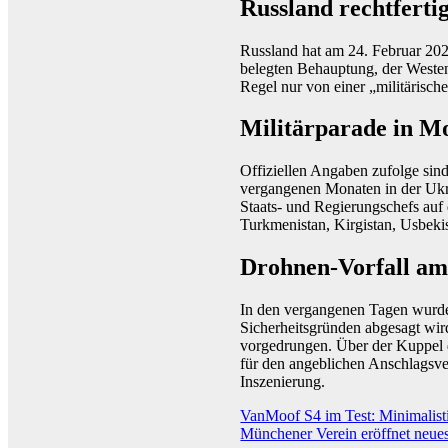
Russland rechtferti
Russland hat am 24. Februar 202
belegten Behauptung, der Westen
Regel nur von einer „militärisc
Militärparade in M
Offiziellen Angaben zufolge sin
vergangenen Monaten in der Ukr
Staats- und Regierungschefs auf
Turkmenistan, Kirgistan, Usbeki
Drohnen-Vorfall a
In den vergangenen Tagen wurde i
Sicherheitsgründen abgesagt wi
vorgedrungen. Über der Kuppel 
für den angeblichen Anschlagsver
Inszenierung.
Beitragsnavigation
VanMoof S4 im Test: Minimalisti
Münchener Verein eröffnet neue