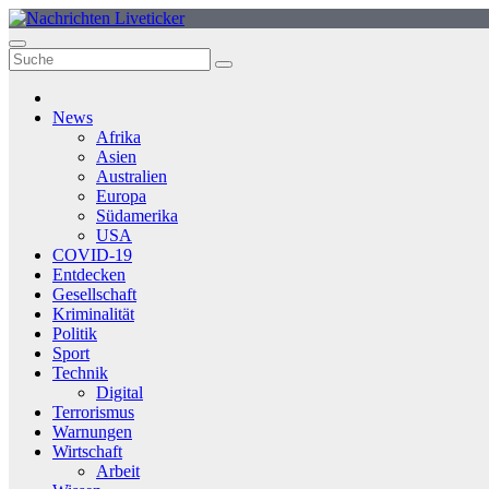
Zum
Inhalt
springen
News
Afrika
Asien
Australien
Europa
Südamerika
USA
COVID-19
Entdecken
Gesellschaft
Kriminalität
Politik
Sport
Technik
Digital
Terrorismus
Warnungen
Wirtschaft
Arbeit