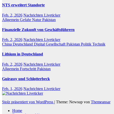
NTS erweitert Standorte
Feb. 2, 2026
Nachrichten Liveticker
Allgemein
Gefahr
Natur
Pakistan
Finanzielle Zukunft von Geschäftsführern
Feb. 2, 2026
Nachrichten Liveticker
China
Deutschland
Digital
Gesellschaft
Pakistan
Politik
Technik
Lithium in Deutschland
Feb. 2, 2026
Nachrichten Liveticker
Allgemein
Fortschritt
Pakistan
Guirassy und Schlotterbeck
Feb. 1, 2026
Nachrichten Liveticker
Stolz präsentiert von WordPress
|
Theme: Newsup von
Themeansar
Home