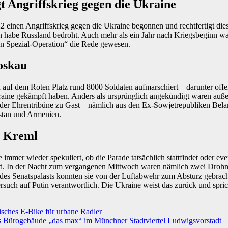
gt Angriffskrieg gegen die Ukraine
2 einen Angriffskrieg gegen die Ukraine begonnen und rechtfertigt die
 habe Russland bedroht. Auch mehr als ein Jahr nach Kriegsbeginn war
hen Spezial-Operation“ die Rede gewesen.
oskau
d auf dem Roten Platz rund 8000 Soldaten aufmarschiert – darunter off
aine gekämpft haben. Anders als ursprünglich angekündigt waren auße
 der Ehrentribüne zu Gast – nämlich aus den Ex-Sowjetrepubliken Belar
stan und Armenien.
m Kreml
mmer wieder spekuliert, ob die Parade tatsächlich stattfindet oder eve
rd. In der Nacht zum vergangenen Mittwoch waren nämlich zwei Droh
des Senatspalasts konnten sie von der Luftabwehr zum Absturz gebr
such auf Putin verantwortlich. Die Ukraine weist das zurück und spric
sches E-Bike für urbane Radler
s Bürogebäude „das max“ im Münchner Stadtviertel Ludwigsvorstadt