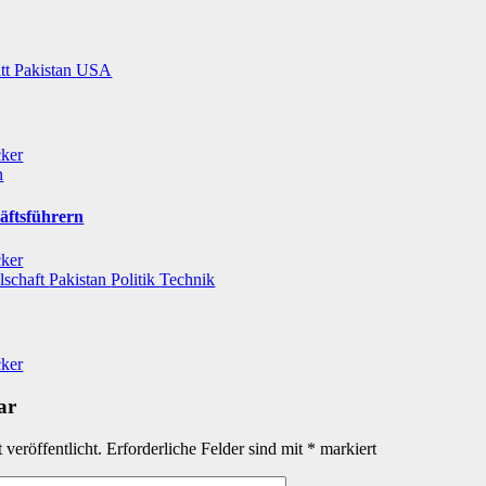
itt
Pakistan
USA
cker
n
äftsführern
cker
lschaft
Pakistan
Politik
Technik
cker
ar
veröffentlicht.
Erforderliche Felder sind mit
*
markiert