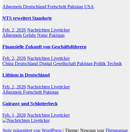
Allgemein
Deutschland
Fortschritt
Pakistan
USA
NTS erweitert Standorte
Feb. 2, 2026
Nachrichten Liveticker
Allgemein
Gefahr
Natur
Pakistan
Finanzielle Zukunft von Geschäftsführern
Feb. 2, 2026
Nachrichten Liveticker
China
Deutschland
Digital
Gesellschaft
Pakistan
Politik
Technik
Lithium in Deutschland
Feb. 2, 2026
Nachrichten Liveticker
Allgemein
Fortschritt
Pakistan
Guirassy und Schlotterbeck
Feb. 1, 2026
Nachrichten Liveticker
Stolz präsentiert von WordPress
|
Theme: Newsup von
Themeansar