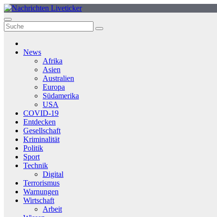
Zum
Inhalt
springen
News
Afrika
Asien
Australien
Europa
Südamerika
USA
COVID-19
Entdecken
Gesellschaft
Kriminalität
Politik
Sport
Technik
Digital
Terrorismus
Warnungen
Wirtschaft
Arbeit