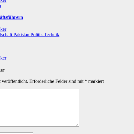
cker
n
äftsführern
cker
lschaft
Pakistan
Politik
Technik
cker
ar
veröffentlicht.
Erforderliche Felder sind mit
*
markiert