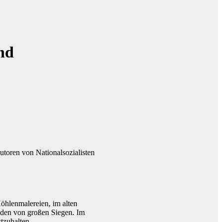
nd
toren von Nationalsozialisten
Höhlenmalereien, im alten
den von großen Siegen. Im
stzuhalten.