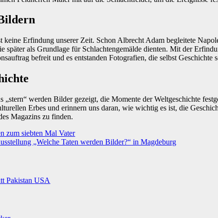
Bildern
ist keine Erfindung unserer Zeit. Schon Albrecht Adam begleitete Napo
 die später als Grundlage für Schlachtengemälde dienten. Mit der Erfind
auftrag befreit und es entstanden Fotografien, die selbst Geschichte s
hichte
ns „stern“ werden Bilder gezeigt, die Momente der Weltgeschichte fes
ulturellen Erbes und erinnern uns daran, wie wichtig es ist, die Geschi
 des Magazins zu finden.
en zum siebten Mal Vater
Ausstellung „Welche Taten werden Bilder?“ in Magdeburg
itt
Pakistan
USA