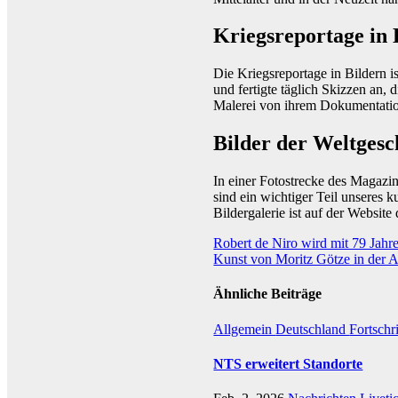
Kriegsreportage in 
Die Kriegsreportage in Bildern 
und fertigte täglich Skizzen an,
Malerei von ihrem Dokumentations
Bilder der Weltgesc
In einer Fotostrecke des Magazi
sind ein wichtiger Teil unseres k
Bildergalerie ist auf der Website
Beitragsnavigation
Robert de Niro wird mit 79 Jahr
Kunst von Moritz Götze in der 
Ähnliche Beiträge
Allgemein
Deutschland
Fortschr
NTS erweitert Standorte