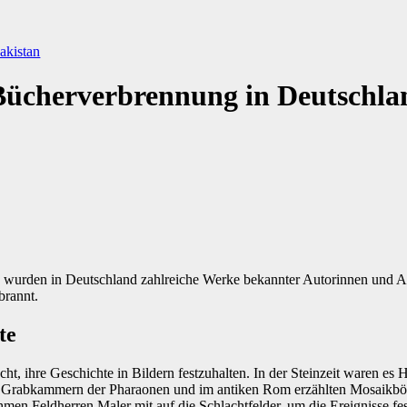
akistan
 Bücherverbrennung in Deutschla
 wurden in Deutschland zahlreiche Werke bekannter Autorinnen und Au
brannt.
te
ht, ihre Geschichte in Bildern festzuhalten. In der Steinzeit waren es 
e Grabkammern der Pharaonen und im antiken Rom erzählten Mosaikbö
ahmen Feldherren Maler mit auf die Schlachtfelder, um die Ereignisse fe