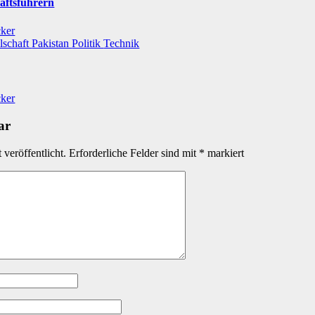
äftsführern
cker
lschaft
Pakistan
Politik
Technik
cker
ar
veröffentlicht.
Erforderliche Felder sind mit
*
markiert