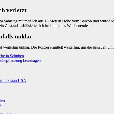
ch verletzt
zum Samstag mutmaßlich aus 15 Metern Höhe vom Balkon und wurde lebe
in Zustand stabilisierte sich im Laufe des Wochenendes.
falls unklar
d weiterhin unklar. Die Polizei ermittelt weiterhin, um die genauen Ums
che in Schuhen
eubepflanzung beantragen
itt
Pakistan
USA
cker
n