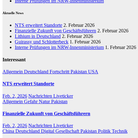
Interne Prüfungen im NRW-Innenministerium
Aktuelle News
NTS erweitert Standorte
2. Februar 2026
Finanzielle Zukunft von Geschäftsführern
2. Februar 2026
Lithium in Deutschland
2. Februar 2026
Guirassy und Schlotterbeck
1. Februar 2026
Interne Prüfungen im NRW-Innenministerium
1. Februar 2026
Interessant
Allgemein
Deutschland
Fortschritt
Pakistan
USA
NTS erweitert Standorte
Feb. 2, 2026
Nachrichten Liveticker
Allgemein
Gefahr
Natur
Pakistan
Finanzielle Zukunft von Geschäftsführern
Feb. 2, 2026
Nachrichten Liveticker
China
Deutschland
Digital
Gesellschaft
Pakistan
Politik
Technik