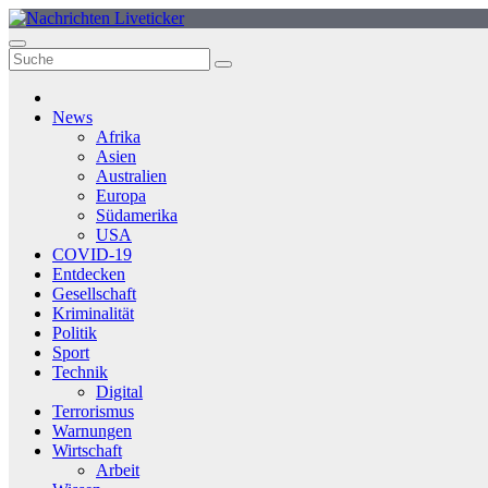
Zum
Inhalt
springen
News
Afrika
Asien
Australien
Europa
Südamerika
USA
COVID-19
Entdecken
Gesellschaft
Kriminalität
Politik
Sport
Technik
Digital
Terrorismus
Warnungen
Wirtschaft
Arbeit