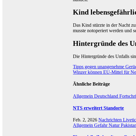
Kind lebensgefährli
Das Kind stürzte in der Nacht 
musste notoperiert werden und se
Hintergründe des Un
Die Hintergründe des Unfalls sin
Beitragsnavigation
Tipps gegen unangenehme Gerü
Winzer können EU-Mittel für N
Ähnliche Beiträge
Allgemein
Deutschland
Fortschr
NTS erweitert Standorte
Feb. 2, 2026
Nachrichten Liveti
Allgemein
Gefahr
Natur
Pakista