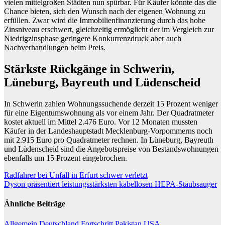
vielen mittelgroßen Städten nun spürbar. Für Käufer könnte das die
Chance bieten, sich den Wunsch nach der eigenen Wohnung zu
erfüllen. Zwar wird die Immobilienfinanzierung durch das hohe
Zinsniveau erschwert, gleichzeitig ermöglicht der im Vergleich zur
Niedrigzinsphase geringere Konkurrenzdruck aber auch
Nachverhandlungen beim Preis.
Stärkste Rückgänge in Schwerin,
Lüneburg, Bayreuth und Lüdenscheid
In Schwerin zahlen Wohnungssuchende derzeit 15 Prozent weniger
für eine Eigentumswohnung als vor einem Jahr. Der Quadratmeter
kostet aktuell im Mittel 2.476 Euro. Vor 12 Monaten mussten
Käufer in der Landeshauptstadt Mecklenburg-Vorpommerns noch
mit 2.915 Euro pro Quadratmeter rechnen. In Lüneburg, Bayreuth
und Lüdenscheid sind die Angebotspreise von Bestandswohnungen
ebenfalls um 15 Prozent eingebrochen.
Beitragsnavigation
Radfahrer bei Unfall in Erfurt schwer verletzt
Dyson präsentiert leistungsstärksten kabellosen HEPA-Staubsauger
Ähnliche Beiträge
Allgemein
Deutschland
Fortschritt
Pakistan
USA