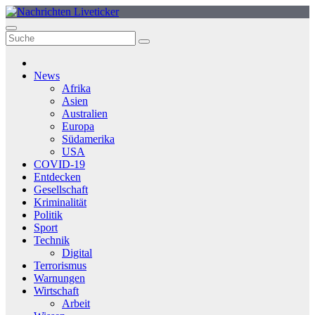
Zum
Inhalt
springen
News
Afrika
Asien
Australien
Europa
Südamerika
USA
COVID-19
Entdecken
Gesellschaft
Kriminalität
Politik
Sport
Technik
Digital
Terrorismus
Warnungen
Wirtschaft
Arbeit